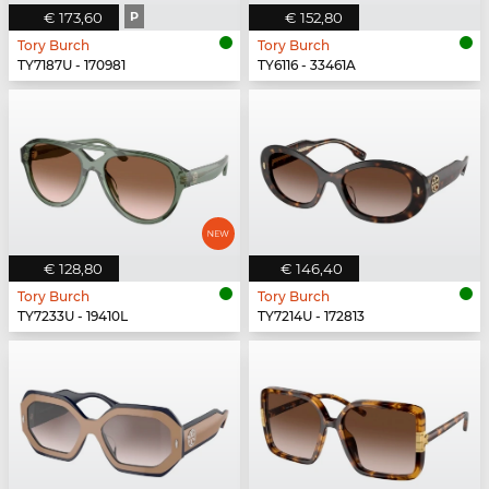
€ 173,60
P
€ 152,80
Tory Burch
Tory Burch
TY7187U - 170981
TY6116 - 33461A
€ 128,80
€ 146,40
Tory Burch
Tory Burch
TY7233U - 19410L
TY7214U - 172813