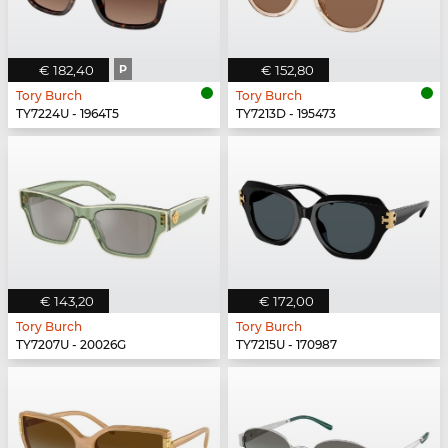
€ 182,40
P
€ 152,80
Tory Burch
Tory Burch
TY7224U - 1964T5
TY7213D - 195473
€ 143,20
€ 172,00
Tory Burch
Tory Burch
TY7207U - 20026G
TY7215U - 170987