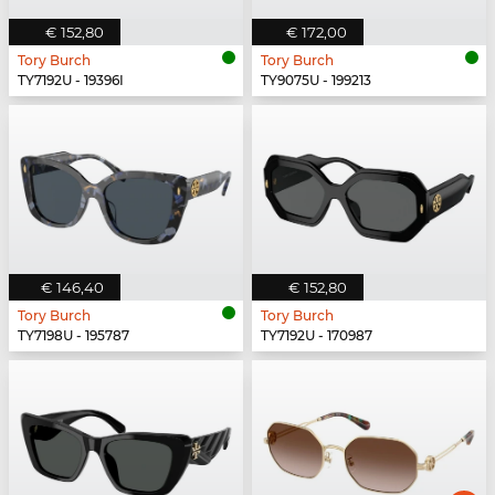
€ 152,80
€ 172,00
Tory Burch
Tory Burch
TY7192U - 19396I
TY9075U - 199213
€ 146,40
€ 152,80
Tory Burch
Tory Burch
TY7198U - 195787
TY7192U - 170987