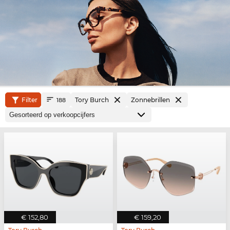
Filter
Tory Burch
Zonnebrillen
188
€ 152,80
€ 159,20