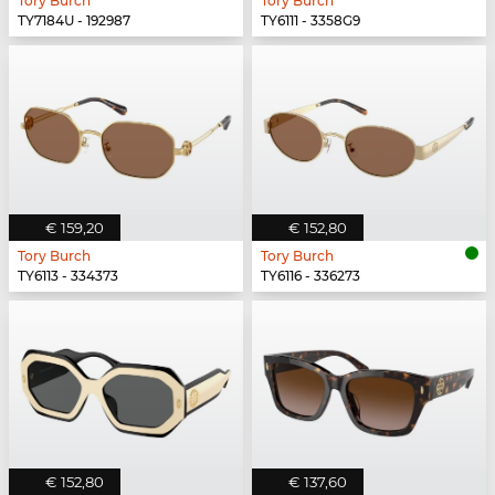
Tory Burch
Tory Burch
TY7184U - 192987
TY6111 - 3358G9
€ 159,20
€ 152,80
Tory Burch
Tory Burch
TY6113 - 334373
TY6116 - 336273
€ 152,80
€ 137,60