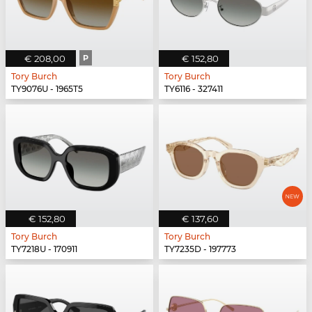
€ 208,00
P
€ 152,80
Tory Burch
Tory Burch
TY9076U - 1965T5
TY6116 - 327411
€ 152,80
€ 137,60
Tory Burch
Tory Burch
TY7218U - 170911
TY7235D - 197773