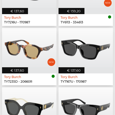
€ 137,60
€ 159,20
Tory Burch
Tory Burch
TY7216U - 170987
TY6113 - 334613
€ 137,60
€ 137,60
Tory Burch
Tory Burch
TY7235D - 20660R
TY7167U - 170987