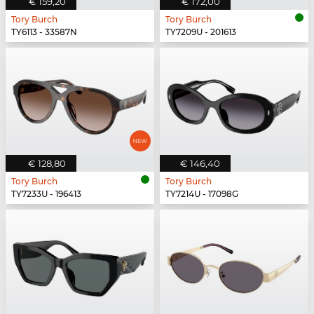
€ 159,20
€ 172,00
Tory Burch
Tory Burch
TY6113 - 33587N
TY7209U - 201613
€ 128,80
€ 146,40
Tory Burch
Tory Burch
TY7233U - 196413
TY7214U - 17098G