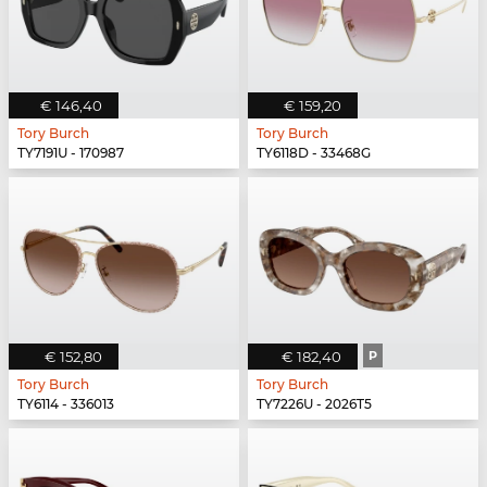
€ 146,40
€ 159,20
Tory Burch
Tory Burch
TY7191U - 170987
TY6118D - 33468G
€ 152,80
€ 182,40
P
Tory Burch
Tory Burch
TY6114 - 336013
TY7226U - 2026T5