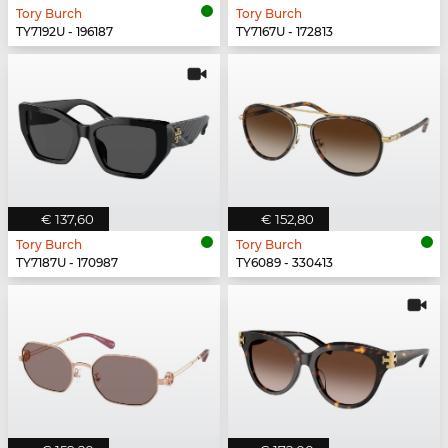
Tory Burch
Tory Burch
TY7192U - 196187
TY7167U - 172813
€ 137,60
€ 152,80
Tory Burch
Tory Burch
TY7187U - 170987
TY6089 - 330413