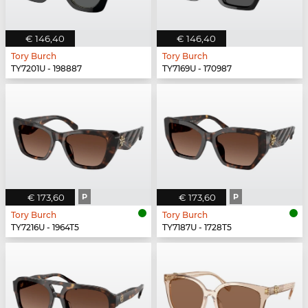
€ 146,40
€ 146,40
Tory Burch
Tory Burch
TY7201U - 198887
TY7169U - 170987
€ 173,60
P
€ 173,60
P
Tory Burch
Tory Burch
TY7216U - 1964T5
TY7187U - 1728T5