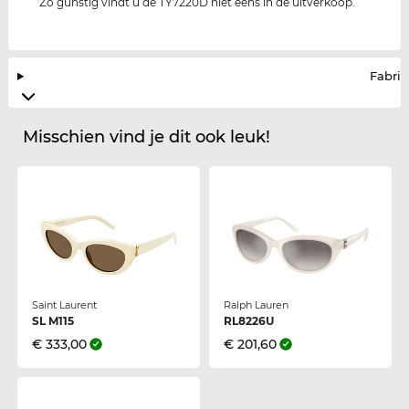
Zo gunstig vindt u de TY7220D niet eens in de uitverkoop.
Fabrik
Misschien vind je dit ook leuk!
Saint Laurent
Ralph Lauren
SL M115
RL8226U
€ 333,00
€ 201,60