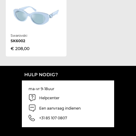
Swarovski
SK6002
€ 208,00
HULP NODIG?
ma-vr 9-18uur
Helpcenter
Een aanvraag indienen
+31 85 107 0807