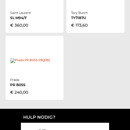
Saint Laurent
Tory Burch
SL M94/F
TY7187U
€ 360,00
€ 173,60
Prada
PR B05S
€ 240,00
HULP NODIG?