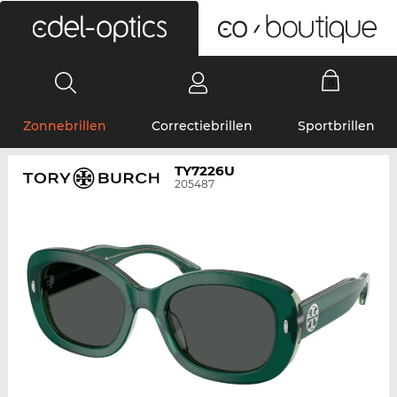
0
Zonnebrillen
Correctiebrillen
Sportbrillen
TY7226U
205487