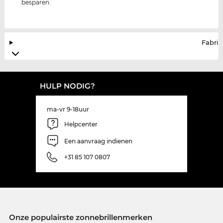
besparen.
Fabrik
HULP NODIG?
ma-vr 9-18uur
Helpcenter
Een aanvraag indienen
+31 85 107 0807
Onze populairste zonnebrillenmerken