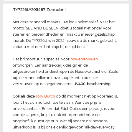
‌TY7226U/205487 Zonnebril
Met deze zonnebril maakt u uw look helemaal af. Naar het
motto ‘SEE AND BE SEEN’ doet u totaal niet onder voor
sterren en beroemdheden en maakt u in ieder gezelschap
indruk. De TY7226U is in 2025 nieuw op de markt gebracht,
zodat u met deze bril altijd bij de tijd bent.
Het brilmontuur is speciaal voor
power
vrouwen
ontworpen. Een aantrekkelijk design en de
uitgesprokenheid onderstrepen de klassieke chicheid. Zoals
bij alle zonnebrillen in onze shop, kunt u ook hier
vertrouwen op de gegarandeerde
UV400
-bescherming
.
Ook als deze
Tory Burch
op dit moment niet op voorraad is,
loont het zich nu toch toe te slaan. Want de prijs is
onverslaanbaar. En omdat Edel-Optics een paradijs is voor
koopjesjageres, krijgt u ook dit topmodel voor een
ongelooflijk gunstige prijs. Wat bij andere onlineshops
uitverkoop is, is bij ons eigenlijk gewoon ‘all-day-everyday’