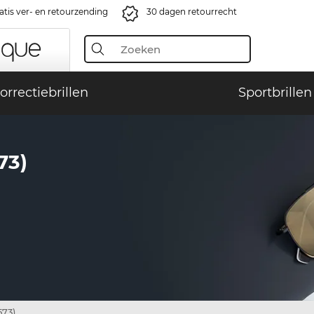
atis ver- en retourzending
30 dagen retourrecht
orrectiebrillen
Sportbrillen
73)
573)