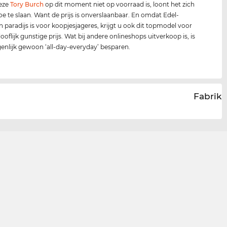
deze
Tory Burch
op dit moment niet op voorraad is, loont het zich
oe te slaan. Want de prijs is onverslaanbaar. En omdat Edel-
n paradijs is voor koopjesjageres, krijgt u ook dit topmodel voor
oflijk gunstige prijs. Wat bij andere onlineshops uitverkoop is, is
igenlijk gewoon ‘all-day-everyday’ besparen.
Fabrika