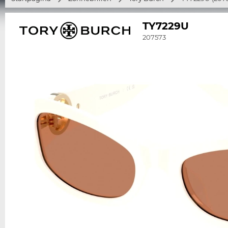
TY7229U
207573