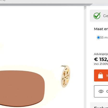
Ge
Maat e
55 
Adviesprij
€
152
incl. 21.00