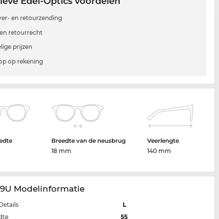
ieve Edel-Optics voordelen
 ver- en retourzending
en retourrecht
lige prijzen
p op rekening
edte
Breedte van de neusbrug
Veerlengte
18 mm
140 mm
29U Modelinformatie
Details
L
dte
55