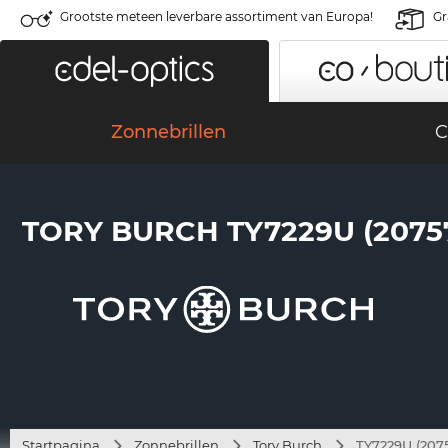
Grootste meteen leverbare assortiment van Europa!
Gr
Zonnebrillen
C
TORY BURCH TY7229U (2075
Startpagina
Zonnebrillen
Tory Burch
TY7229U (207