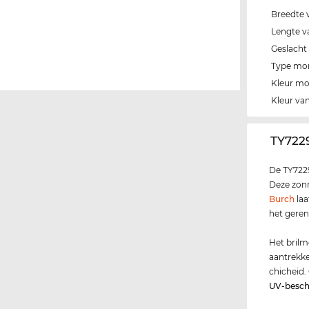
Breedte 
Lengte v
Geslacht
Type mo
Kleur m
Kleur van
‌TY722
De TY7229
Deze zonn
Burch
laa
het geren
Het brilm
aantrekke
chicheid.
UV-besc