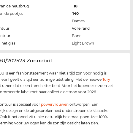
van de neusbrug
18
an de pootjes
140
Dames
ntuur
Volle rand
ontuur
Bone
 het glas
Light Brown
9U/207573 Zonnebril
U is een fashionstatement waar niet altijd zon voor nodig is.
ebril geeft u altijd een zonnige uitstraling. Met de nieuwe
Tory
t u zien dat u een trendsetter bent. Voor het lopende seizoen zet
ommeerde label met haar collectie de toon voor 2026.
ontuur is speciaal voor
power
vrouwen
ontworpen. Een
lijk design en de uitgesprokenheid onderstrepen de klassieke
 Ook functioneel zit u hier natuurlijk helemaal goed. Met 100%
herming
voor uw ogen kan de zon zijn gezicht laten zien.