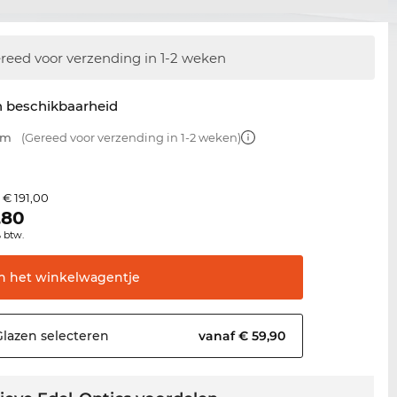
reed voor verzending in 1-2 weken
n beschikbaarheid
mm
(Gereed voor verzending in 1-2 weken)
€ 191,00
s
,80
% btw.
In het
winkelwagentje
Glazen
selecteren
vanaf € 59,90