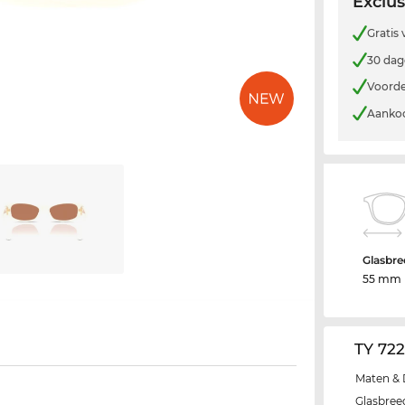
Exclus
Gratis
30 dag
Voorde
Aankoo
Glasbre
55 mm
TY 72
Maten & 
Glasbree