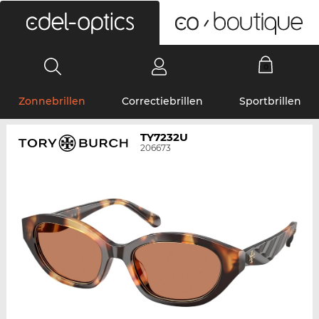
0
Zonnebrillen
Correctiebrillen
Sportbrillen
TY7232U
206673