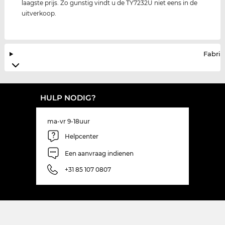
laagste prijs. Zo gunstig vindt u de TY7232U niet eens in de
uitverkoop.
Fabrik
HULP NODIG?
ma-vr 9-18uur
Helpcenter
Een aanvraag indienen
+31 85 107 0807