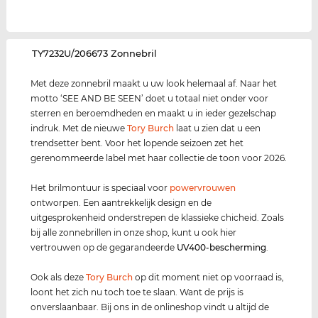
‌TY7232U/206673 Zonnebril
Met deze zonnebril maakt u uw look helemaal af. Naar het
motto ‘SEE AND BE SEEN’ doet u totaal niet onder voor
sterren en beroemdheden en maakt u in ieder gezelschap
indruk. Met de nieuwe
Tory Burch
laat u zien dat u een
trendsetter bent. Voor het lopende seizoen zet het
gerenommeerde label met haar collectie de toon voor 2026.
Het brilmontuur is speciaal voor
power
vrouwen
ontworpen. Een aantrekkelijk design en de
uitgesprokenheid onderstrepen de klassieke chicheid. Zoals
bij alle zonnebrillen in onze shop, kunt u ook hier
vertrouwen op de gegarandeerde
UV400
-bescherming
.
Ook als deze
Tory Burch
op dit moment niet op voorraad is,
loont het zich nu toch toe te slaan. Want de prijs is
onverslaanbaar. Bij ons in de onlineshop vindt u altijd de