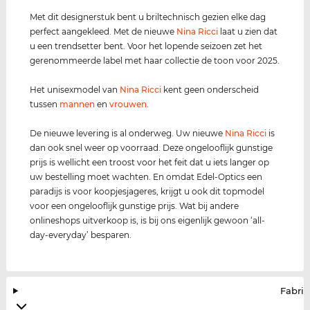
Met dit designerstuk bent u briltechnisch gezien elke dag
perfect aangekleed. Met de nieuwe
Nina Ricci
laat u zien dat
u een trendsetter bent. Voor het lopende seizoen zet het
gerenommeerde label met haar collectie de toon voor 2025.
Het unisexmodel van
Nina Ricci
kent geen onderscheid
tussen
mannen
en
vrouwen
.
De nieuwe levering is al onderweg. Uw nieuwe
Nina Ricci
is
dan ook snel weer op voorraad. Deze ongelooflijk gunstige
prijs is wellicht een troost voor het feit dat u iets langer op
uw bestelling moet wachten. En omdat Edel-Optics een
paradijs is voor koopjesjageres, krijgt u ook dit topmodel
voor een ongelooflijk gunstige prijs. Wat bij andere
onlineshops uitverkoop is, is bij ons eigenlijk gewoon ‘all-
day-everyday’ besparen.
Fabrik