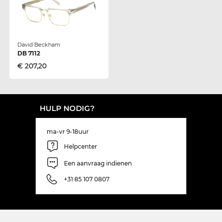
David Beckham
DB 7112
€ 207,20
HULP NODIG?
ma-vr 9-18uur
Helpcenter
Een aanvraag indienen
+31 85 107 0807