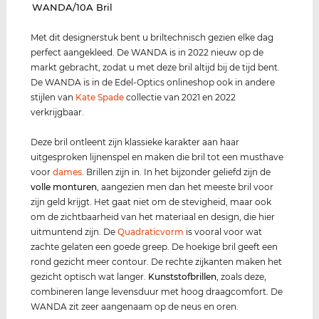
‌WANDA/10A Bril
Met dit designerstuk bent u briltechnisch gezien elke dag
perfect aangekleed. De WANDA is in 2022 nieuw op de
markt gebracht, zodat u met deze bril altijd bij de tijd bent.
De WANDA is in de Edel-Optics onlineshop ook in andere
stijlen van
Kate Spade
collectie van 2021 en 2022
verkrijgbaar.
Deze bril ontleent zijn klassieke karakter aan haar
uitgesproken lijnenspel en maken die bril tot een musthave
voor
dames
. Brillen zijn in. In het bijzonder geliefd zijn de
volle monturen
, aangezien men dan het meeste bril voor
zijn geld krijgt. Het gaat niet om de stevigheid, maar ook
om de zichtbaarheid van het materiaal en design, die hier
uitmuntend zijn. De
Quadraticvorm
is vooral voor wat
zachte gelaten een goede greep. De hoekige bril geeft een
rond gezicht meer contour. De rechte zijkanten maken het
gezicht optisch wat langer.
Kunststof
brillen
, zoals deze,
combineren lange levensduur met hoog draagcomfort. De
WANDA zit zeer aangenaam op de neus en oren.