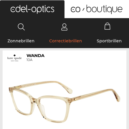
0
Zonnebrillen
Correctiebrillen
Sportbrillen
WANDA
10A