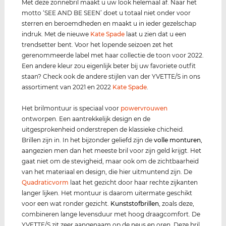
Met deze zonnebril maakt u uw look helemaal af. Naar het
motto ‘SEE AND BE SEEN’ doet u totaal niet onder voor
sterren en beroemdheden en maakt u in ieder gezelschap
indruk. Met de nieuwe
Kate Spade
laat u zien dat u een
trendsetter bent. Voor het lopende seizoen zet het
gerenommeerde label met haar collectie de toon voor 2022.
Een andere kleur zou eigenlijk beter bij uw favoriete outfit
staan? Check ook de andere stijlen van der YVETTE/S in ons
assortiment van 2021 en 2022
Kate Spade
.
Het brilmontuur is speciaal voor
power
vrouwen
ontworpen. Een aantrekkelijk design en de
uitgesprokenheid onderstrepen de klassieke chicheid.
Brillen zijn in. In het bijzonder geliefd zijn de
volle monturen
,
aangezien men dan het meeste bril voor zijn geld krijgt. Het
gaat niet om de stevigheid, maar ook om de zichtbaarheid
van het materiaal en design, die hier uitmuntend zijn. De
Quadraticvorm
laat het gezicht door haar rechte zijkanten
langer lijken. Het montuur is daarom uitermate geschikt
voor een wat ronder gezicht.
Kunststof
brillen
, zoals deze,
combineren lange levensduur met hoog draagcomfort. De
YVETTE/S zit zeer aangenaam op de neus en oren. Deze bril