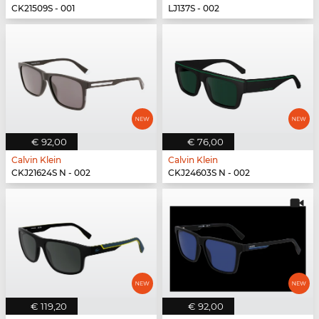
CK21509S - 001
LJ137S - 002
€ 92,00
€ 76,00
Calvin Klein
Calvin Klein
CKJ21624S N - 002
CKJ24603S N - 002
€ 119,20
€ 92,00