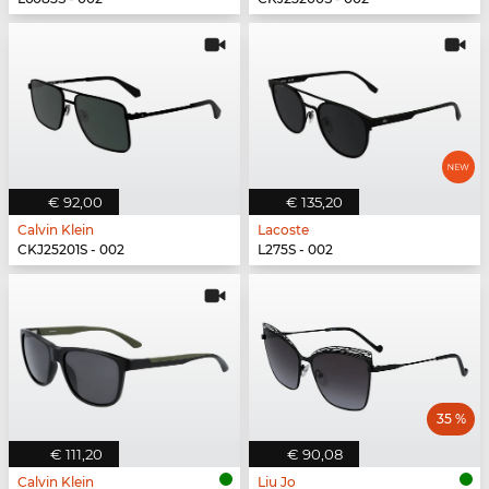
€ 92,00
€ 135,20
Calvin Klein
Lacoste
CKJ25201S - 002
L275S - 002
35 %
€ 111,20
€ 90,08
Calvin Klein
Liu Jo