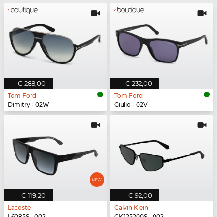
€ 288,00
€ 232,00
Tom Ford
Tom Ford
Dimitry - 02W
Giulio - 02V
€ 119,20
€ 92,00
Lacoste
Calvin Klein
L6085S - 002
CKJ25200S - 002