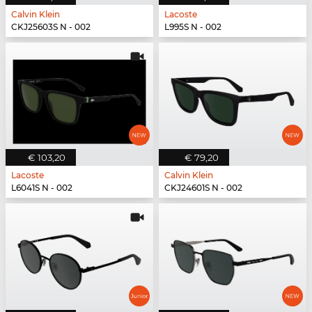
Calvin Klein
Lacoste
CKJ25603S N - 002
L995S N - 002
€ 103,20
€ 79,20
Lacoste
Calvin Klein
L6041S N - 002
CKJ24601S N - 002