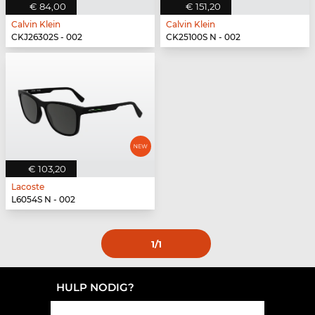
€ 84,00
€ 151,20
Calvin Klein
Calvin Klein
CKJ26302S - 002
CK25100S N - 002
€ 103,20
Lacoste
L6054S N - 002
1
/1
HULP NODIG?