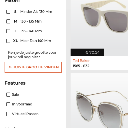
Maten
S
Minder Als 130 Mm
M
130 - 135 Mm
L
136 - 140 Mm
XL
Meer Dan 140 Mm
€ 70,54
Ken je de juiste grootte voor
jouw bril nog niet?
Ted Baker
1565 - 832
DE JUISTE GROOTTE VINDEN
features
Sale
In Voorraad
Virtueel Passen