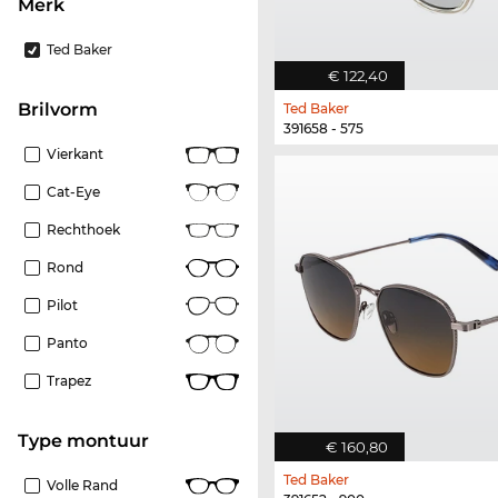
Merk
Ted Baker
€ 122,40
Brilvorm
Ted Baker
391658 - 575
Vierkant
Cat-Eye
Rechthoek
Rond
Pilot
Panto
Trapez
Type montuur
€ 160,80
Ted Baker
Volle Rand