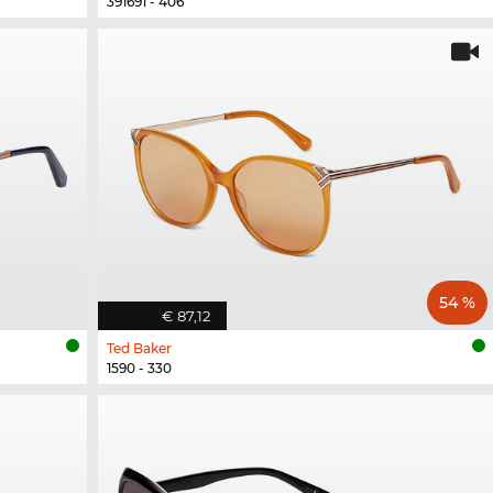
391691 - 406
54 %
€ 87,12
Ted Baker
1590 - 330