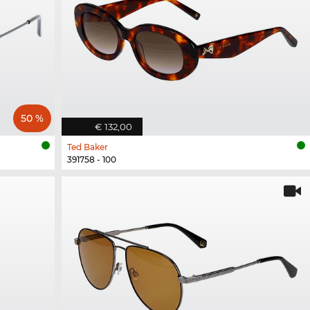
50 %
€ 132,00
Ted Baker
391758 - 100