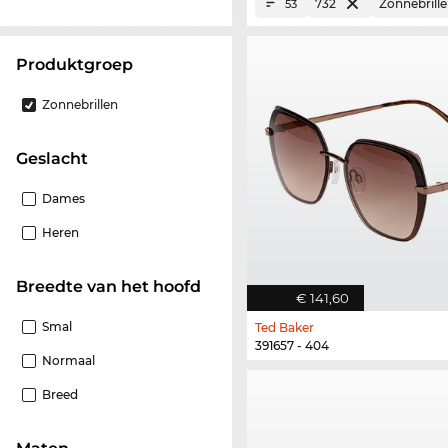
732
Zonnebrill
53
Produktgroep
Zonnebrillen
Geslacht
Dames
Heren
Breedte van het hoofd
€ 141,60
Smal
Ted Baker
391657 - 404
Normaal
Breed