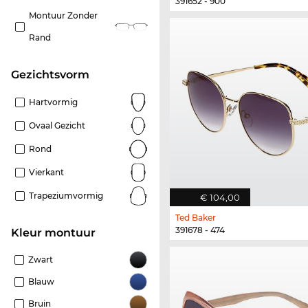
391652 - 900
Montuur Zonder
Rand
Gezichtsvorm
Hartvormig
Ovaal Gezicht
Rond
Vierkant
Trapeziumvormig
€ 104,00
Ted Baker
391678 - 474
Kleur montuur
Zwart
Blauw
Bruin