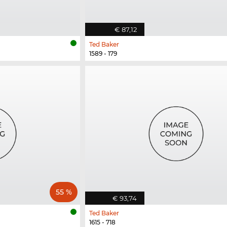
€ 87,12
Ted Baker
1589 - 179
55 %
€ 93,74
Ted Baker
1615 - 718