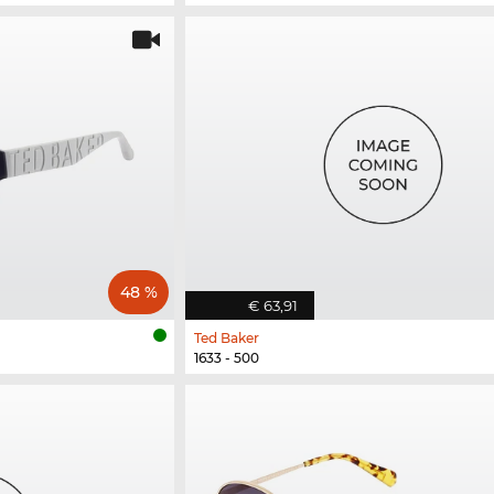
48 %
€ 63,91
Ted Baker
1633 - 500