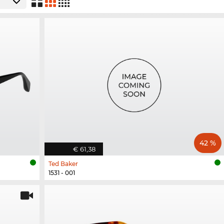
42 %
€ 61,38
Ted Baker
1531 - 001