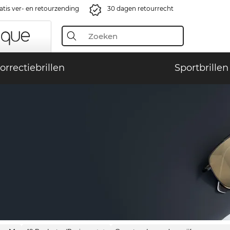
atis ver- en retourzending
30 dagen retourrecht
orrectiebrillen
Sportbrillen