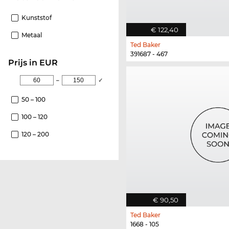
Kunststof
€ 122,40
Metaal
Ted Baker
391687 - 467
Prijs in EUR
–
✓
50 – 100
100 – 120
120 – 200
€ 90,50
Ted Baker
1668 - 105