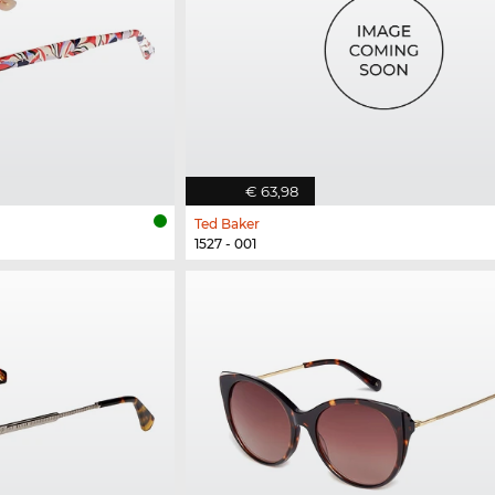
€ 63,98
Ted Baker
1527 - 001