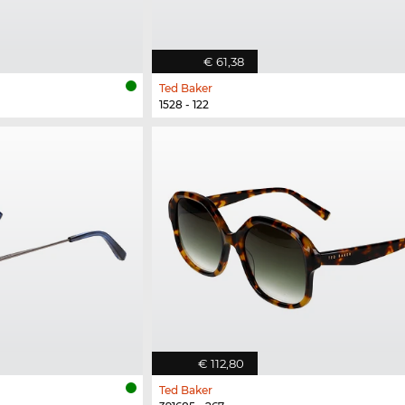
€ 61,38
Ted Baker
1528 - 122
€ 112,80
Ted Baker