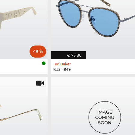
48 %
€ 73,86
Ted Baker
1653 - 949