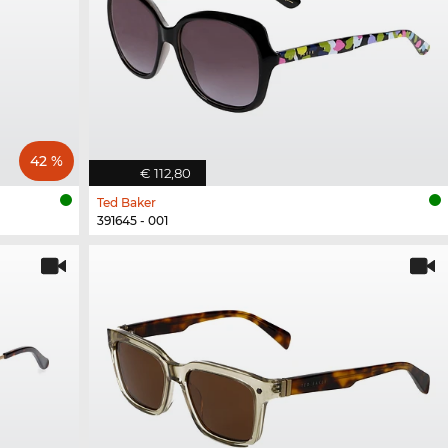
42 %
€ 112,80
Ted Baker
391645 - 001