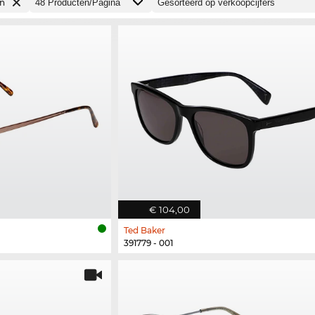
en
€ 104,00
Ted Baker
391779 - 001