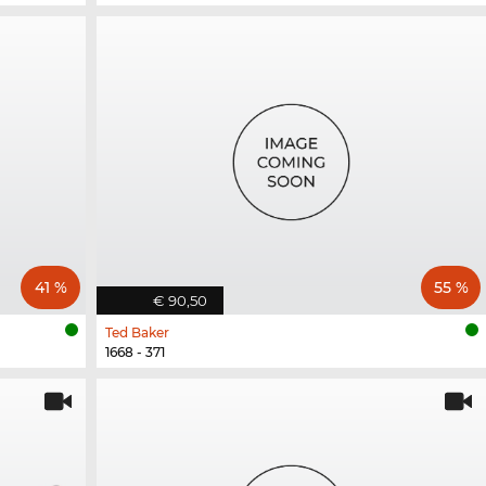
41 %
55 %
€ 90,50
Ted Baker
1668 - 371