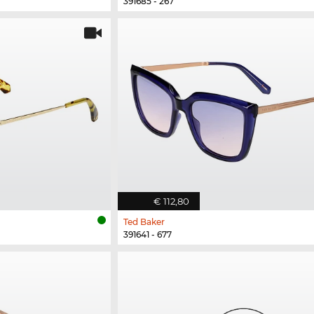
391685 - 267
€ 112,80
Ted Baker
391641 - 677