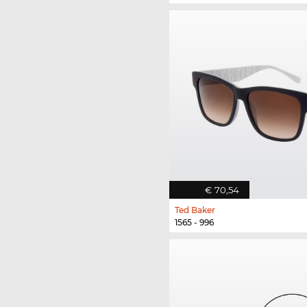
€ 70,54
Ted Baker
1565 - 996