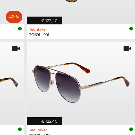
42 %
€ 122,40
Ted Baker
391691 - 901
€ 122,40
Ted Baker