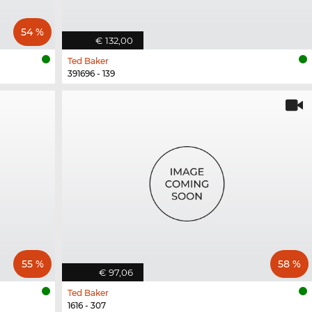
54 %
€ 132,00
Ted Baker
391696 - 139
55 %
58 %
€ 97,06
Ted Baker
1616 - 307