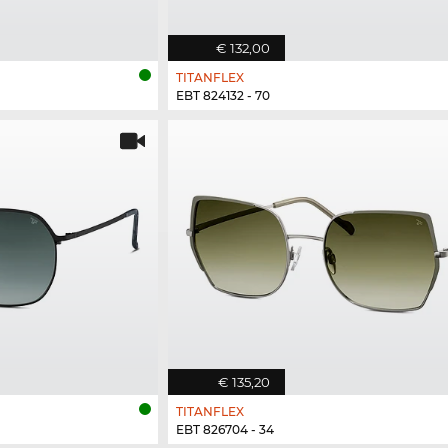
€ 132,00
TITANFLEX
EBT 824132 - 70
€ 135,20
TITANFLEX
EBT 826704 - 34