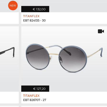
€ 132,00
TITANFLEX
EBT 824135 - 30
€ 127,20
TITANFLEX
EBT 826707 - 27