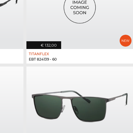
€ 132,00
TITANFLEX
EBT 824139 - 60