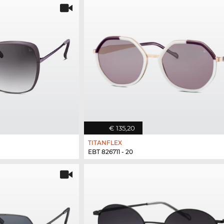
€ 135,20
TITANFLEX
EBT 826711 - 20