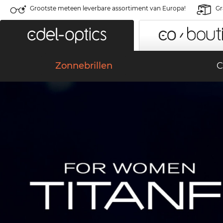
Grootste meteen leverbare assortiment van Europa!
Gr
Zonnebrillen
C