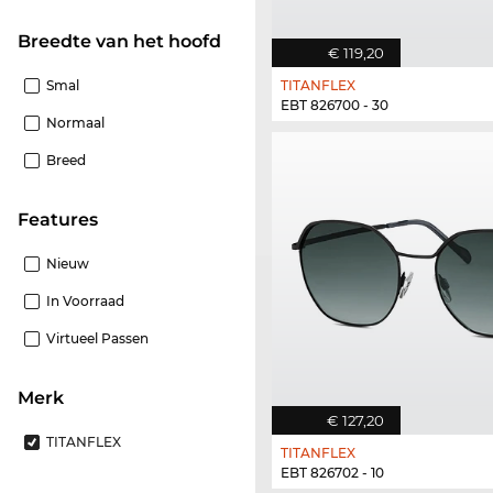
Breedte van het hoofd
€ 119,20
Smal
TITANFLEX
EBT 826700 - 30
Normaal
Breed
features
Nieuw
In Voorraad
Virtueel Passen
Merk
€ 127,20
TITANFLEX
TITANFLEX
EBT 826702 - 10