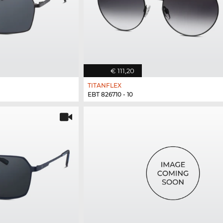
€ 111,20
TITANFLEX
EBT 826710 - 10