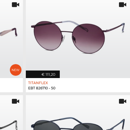
€ 111,20
TITANFLEX
EBT 826710 - 50