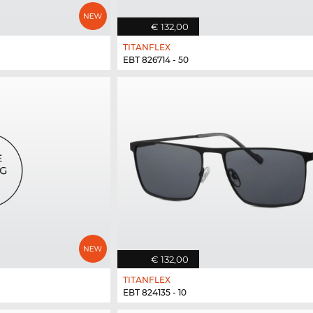
€ 132,00
TITANFLEX
EBT 826714 - 50
€ 132,00
TITANFLEX
EBT 824135 - 10