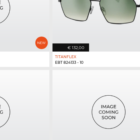
€ 132,00
TITANFLEX
EBT 824133 - 10