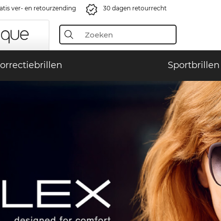
atis ver- en retourzending
30 dagen retourrecht
orrectiebrillen
Sportbrillen