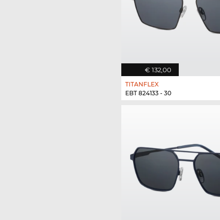
€ 132,00
TITANFLEX
EBT 824133 - 30