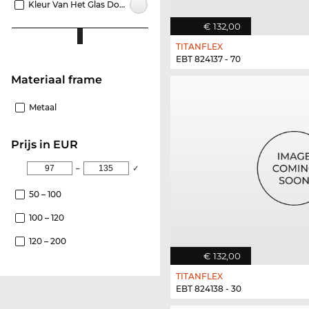
Kleur Van Het Glas Doorzichtig
€ 132,00
TITANFLEX
EBT 824137 - 70
Materiaal frame
Metaal
Prijs in EUR
–
✓
50 – 100
100 – 120
120 – 200
€ 132,00
TITANFLEX
EBT 824138 - 30