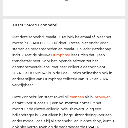
‌HU 585345/30 Zonnebril
Met deze zonnebril maakt u uw look helemaal af. Naar het
motto ‘SEE AND BE SEEN’ doet u totaal niet onder voor
sterren en beroemdheden en maakt u in ieder gezelschap
indruk. Met de nieuwe
Humphrey
laat u zien dat u een
trendsetter bent. Voor het lopende seizoen zet het
gerenommeerde label met haar collectie de toon voor
2024. De HU 585345 is in de Edel-Optics onlineshop ook in
andere stijlen van Humphrey collectie van 2023 en 2024
verkrijgbaar.
Deze Zonnebrillen staat zowel bij
mannen
als bij
vrouwen
garant voor succes. Bij een
vol montuur
omsluit het
montuur de glazen volledig. Wie uit overtuiging een
brillendrager is, kiest alleen bij hoge uitzondering voor een
ander model. Zoals bij alle zonnebrillen in onze shop, kunt u
ook hier vertrouwen op de gegarandeerde
UV400
-