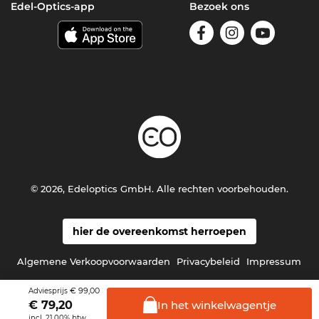
Edel-Optics-app
Bezoek ons
© 2026, Edeloptics GmbH. Alle rechten voorbehouden.
hier de overeenkomst herroepen
Algemene Verkoopvoorwaarden
Privacybeleid
Impressum
€ 99,00
Adviesprijs
In het
winkelwagentje
€
79,20
incl. 21.00% btw.