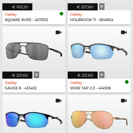
€ 163,20
€ 257,60
P
Oakley
Oakley
SQUARE WIRE - 407502
HOLBROOK TI - 604804
€ 221,60
P
€ 221,60
P
Oakley
Oakley
GAUGE 8 - 412402
WIRE TAP 2.0 - 414506