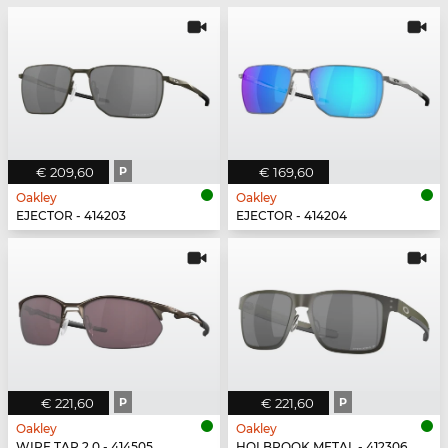
€ 209,60
P
€ 169,60
Oakley
Oakley
EJECTOR - 414203
EJECTOR - 414204
€ 221,60
P
€ 221,60
P
Oakley
Oakley
WIRE TAP 2.0 - 414505
HOLBROOK METAL - 412306