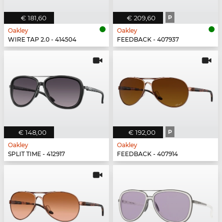
€ 181,60
€ 209,60
P
Oakley
Oakley
WIRE TAP 2.0 - 414504
FEEDBACK - 407937
€ 148,00
€ 192,00
P
Oakley
Oakley
SPLIT TIME - 412917
FEEDBACK - 407914