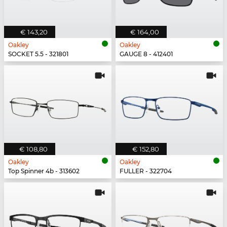
€ 143,20
€ 164,00
Oakley
Oakley
SOCKET 5.5 - 321801
GAUGE 8 - 412401
€ 108,80
€ 152,80
Oakley
Oakley
Top Spinner 4b - 313602
FULLER - 322704