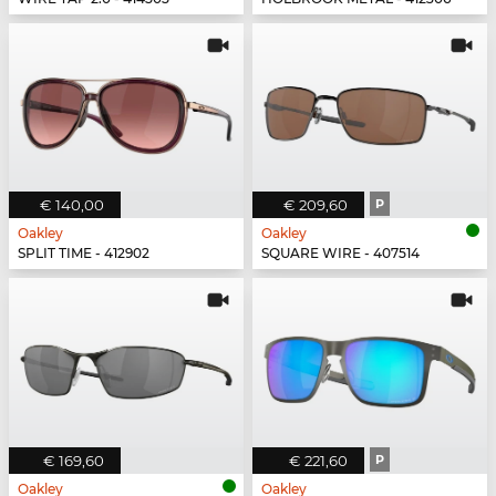
€ 140,00
€ 209,60
P
Oakley
Oakley
SPLIT TIME - 412902
SQUARE WIRE - 407514
€ 169,60
€ 221,60
P
Oakley
Oakley