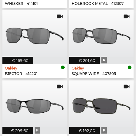
WHISKER - 414101
HOLBROOK METAL - 412307
€ 169,60
€ 201,60
P
Oakley
Oakley
EJECTOR - 414201
SQUARE WIRE - 407505
€ 209,60
P
€ 192,00
P