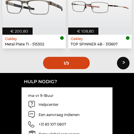
€ 200,80
€ 108,80
Oakley
Oakley
Metal Plate TI - 515302
TOP SPINNER 4B - 313607
›
1
/3
HULP NODIG?
ma-vr 9-18uur
Helpcenter
Een aanvraag indienen
+31 85 107 0807