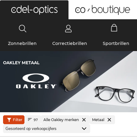
0
Zonnebrillen
Correctiebrillen
Sportbrillen
OAKLEY METAAL
Filter
Alle Oakley merken
Metaal
97