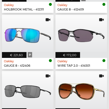
Oakley
Oakley
HOLBROOK METAL - 412311
GAUGE 8 - 412409
€ 221,60
P
€ 172,00
Oakley
Oakley
GAUGE 8 - 412406
WIRE TAP 2.0 - 414501