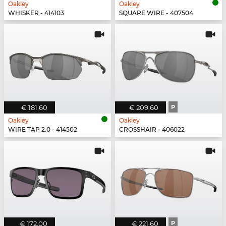
Oakley
Oakley
WHISKER - 414103
SQUARE WIRE - 407504
€ 181,60
€ 209,60
P
Oakley
Oakley
WIRE TAP 2.0 - 414502
CROSSHAIR - 406022
€ 172,00
€ 221,60
P