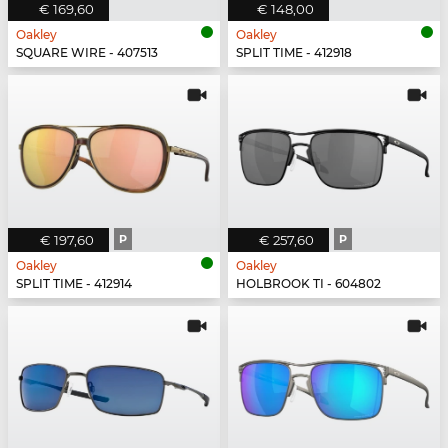
€ 169,60
€ 148,00
Oakley
Oakley
SQUARE WIRE - 407513
SPLIT TIME - 412918
€ 197,60
P
€ 257,60
P
Oakley
Oakley
SPLIT TIME - 412914
HOLBROOK TI - 604802