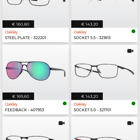
€ 160,80
€ 143,20
Oakley
Oakley
STEEL PLATE - 322201
SOCKET 5.5 - 321813
€ 169,60
€ 143,20
Oakley
Oakley
FEEDBACK - 407953
SOCKET 5.0 - 321701