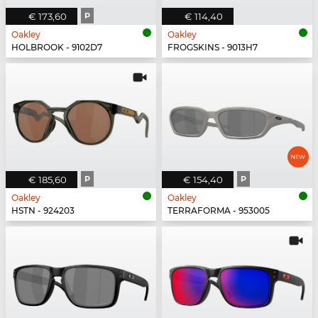
€ 173,60
P
€ 114,40
Oakley
Oakley
HOLBROOK - 9102D7
FROGSKINS - 9013H7
€ 185,60
P
€ 154,40
P
Oakley
Oakley
HSTN - 924203
TERRAFORMA - 953005