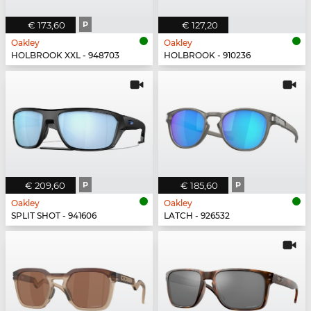
€ 173,60
P
€ 127,20
Oakley
Oakley
HOLBROOK XXL - 948703
HOLBROOK - 910236
€ 209,60
P
€ 185,60
P
Oakley
Oakley
SPLIT SHOT - 941606
LATCH - 926532