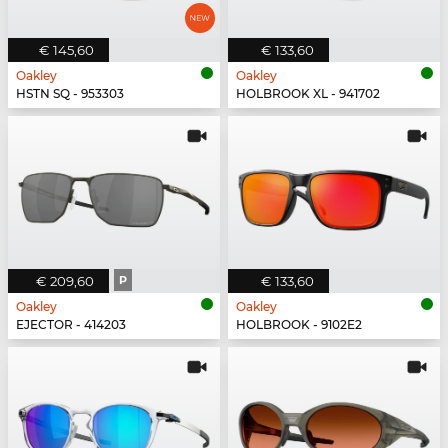
€ 145,60
€ 133,60
Oakley
Oakley
HSTN SQ - 953303
HOLBROOK XL - 941702
€ 209,60
P
€ 133,60
Oakley
Oakley
EJECTOR - 414203
HOLBROOK - 9102E2