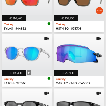
€ 114,40
€ 152,00
Oakley
Oakley
SYLAS - 944832
HSTN SQ - 953308
€ 185,60
P
€ 257,60
Oakley
Oakley
LATCH - 926565
OAKLEY KATO - 945503