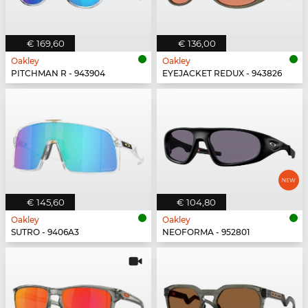
€ 169,60
€ 136,00
Oakley
Oakley
PITCHMAN R - 943904
EYEJACKET REDUX - 943826
€ 145,60
€ 104,80
Oakley
Oakley
SUTRO - 9406A3
NEOFORMA - 952801