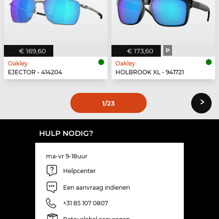
€ 169,60
€ 173,60
P
Oakley
Oakley
EJECTOR - 414204
HOLBROOK XL - 941721
›
1
/23
HULP NODIG?
ma-vr 9-18uur
Helpcenter
Een aanvraag indienen
+31 85 107 0807