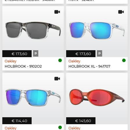
€ 173,60
P
€ 173,60
P
Oakley
Oakley
HOLBROOK - 9102O2
HOLBROOK XL - 941707
€ 114,40
€ 145,60
Oakley
Oakley