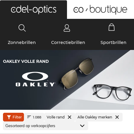
0
Zonnebrillen
Correctiebrillen
Sportbrillen
OAKLEY VOLLE RAND
Filter
Volle rand
Alle Oakley merken
1.088