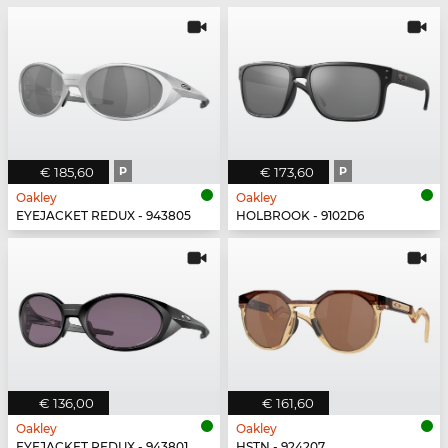
€ 185,60
P
€ 173,60
P
Oakley
Oakley
EYEJACKET REDUX - 943805
HOLBROOK - 9102D6
€ 136,00
€ 161,60
Oakley
Oakley
EYEJACKET REDUX - 943801
HSTN - 924207