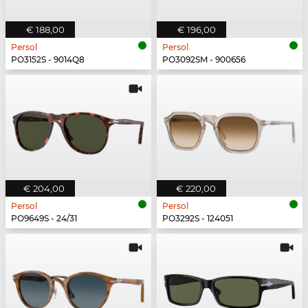
€ 188,00
€ 196,00
Persol
Persol
PO3152S - 9014Q8
PO3092SM - 900656
€ 204,00
€ 220,00
Persol
Persol
PO9649S - 24/31
PO3292S - 124051