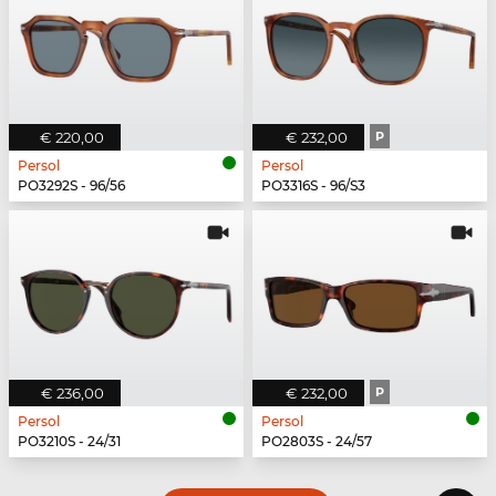
€ 220,00
€ 232,00
P
Persol
Persol
PO3292S - 96/56
PO3316S - 96/S3
€ 236,00
€ 232,00
P
Persol
Persol
PO3210S - 24/31
PO2803S - 24/57