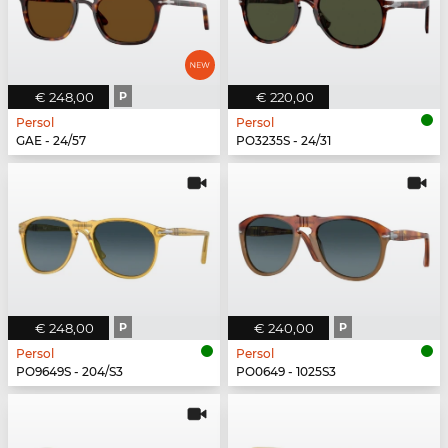
€ 248,00
P
€ 220,00
Persol
Persol
GAE - 24/57
PO3235S - 24/31
€ 248,00
P
€ 240,00
P
Persol
Persol
PO9649S - 204/S3
PO0649 - 1025S3