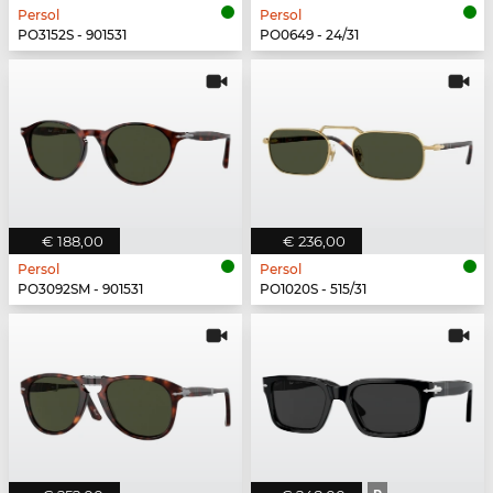
Persol
Persol
PO3152S - 901531
PO0649 - 24/31
€ 188,00
€ 236,00
Persol
Persol
PO3092SM - 901531
PO1020S - 515/31