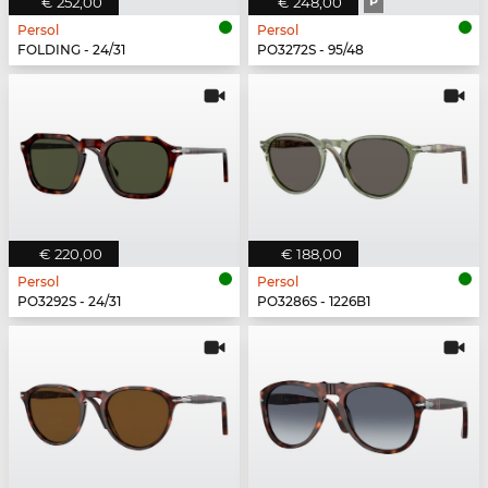
€ 252,00
€ 248,00
P
Persol
Persol
FOLDING - 24/31
PO3272S - 95/48
€ 220,00
€ 188,00
Persol
Persol
PO3292S - 24/31
PO3286S - 1226B1