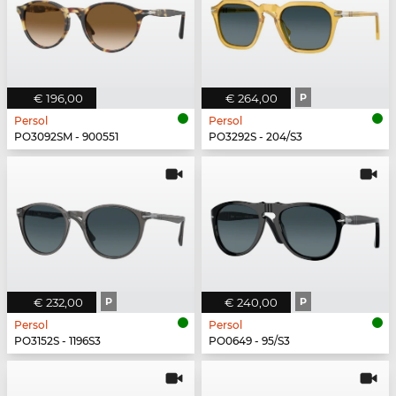
€ 196,00
€ 264,00
P
Persol
Persol
PO3092SM - 900551
PO3292S - 204/S3
€ 232,00
P
€ 240,00
P
Persol
Persol
PO3152S - 1196S3
PO0649 - 95/S3