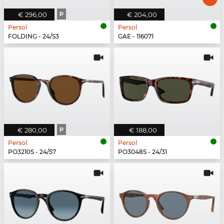
€ 296,00
P
€ 204,00
Persol
Persol
FOLDING - 24/S3
GAE - 116071
€ 280,00
P
€ 188,00
Persol
Persol
PO3210S - 24/57
PO3048S - 24/31