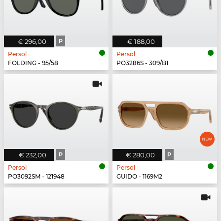
€ 296,00
P
€ 188,00
Persol
Persol
FOLDING - 95/58
PO3286S - 309/B1
€ 232,00
P
€ 280,00
P
Persol
Persol
PO3092SM - 121948
GUIDO - 1169M2