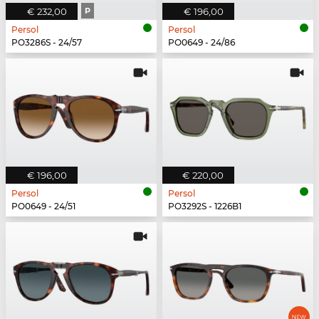
€ 232,00
P
€ 196,00
Persol
Persol
PO3286S - 24/57
PO0649 - 24/86
€ 196,00
€ 220,00
Persol
Persol
PO0649 - 24/51
PO3292S - 1226B1