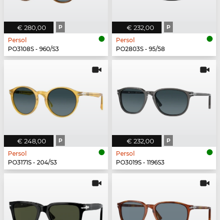
€ 280,00
P
€ 232,00
P
Persol
Persol
PO3108S - 960/S3
PO2803S - 95/58
€ 248,00
P
€ 232,00
P
Persol
Persol
PO3171S - 204/S3
PO3019S - 1196S3