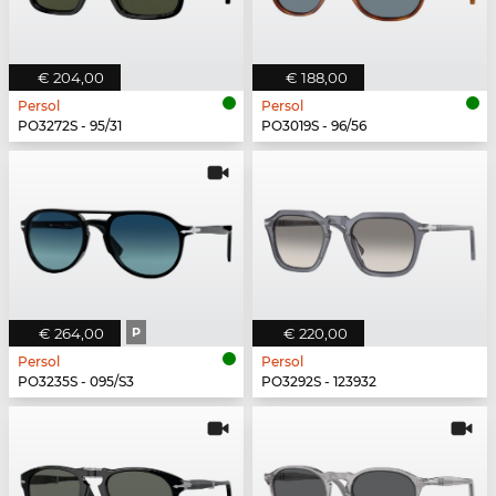
€ 204,00
€ 188,00
Persol
Persol
PO3272S - 95/31
PO3019S - 96/56
€ 264,00
P
€ 220,00
Persol
Persol
PO3235S - 095/S3
PO3292S - 123932