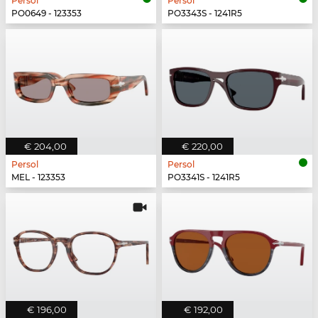
Persol
Persol
PO0649 - 123353
PO3343S - 1241R5
€ 204,00
€ 220,00
Persol
Persol
MEL - 123353
PO3341S - 1241R5
€ 196,00
€ 192,00