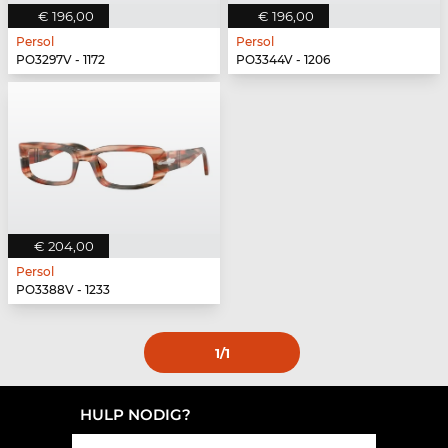
€ 196,00
€ 196,00
Persol
Persol
PO3297V - 1172
PO3344V - 1206
€ 204,00
Persol
PO3388V - 1233
1
/1
HULP NODIG?