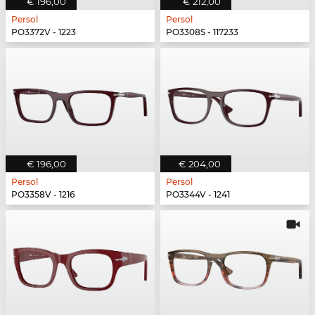
€ 196,00
€ 212,00
Persol
Persol
PO3372V - 1223
PO3308S - 117233
€ 196,00
€ 204,00
Persol
Persol
PO3358V - 1216
PO3344V - 1241