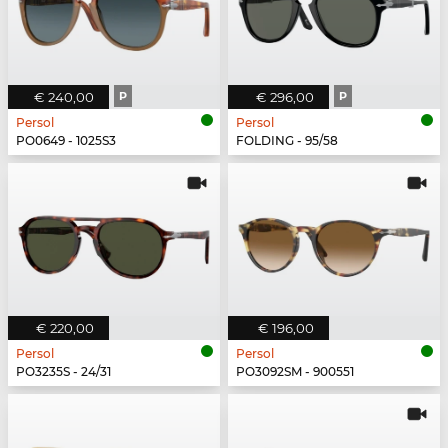
€ 240,00
P
€ 296,00
P
Persol
Persol
PO0649 - 1025S3
FOLDING - 95/58
€ 220,00
€ 196,00
Persol
Persol
PO3235S - 24/31
PO3092SM - 900551