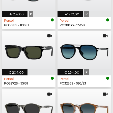
€ 232,00
P
€ 232,00
P
Persol
Persol
PO3019S - 1196S3
PO2803S - 95/58
€ 204,00
€ 264,00
P
Persol
Persol
PO3272S - 95/31
PO3235S - 095/S3