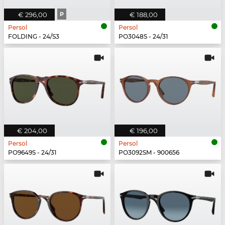
€ 296,00
P
€ 188,00
Persol
Persol
FOLDING - 24/S3
PO3048S - 24/31
€ 204,00
€ 196,00
Persol
Persol
PO9649S - 24/31
PO3092SM - 900656