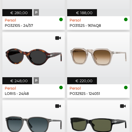
€ 280,00
P
€ 188,00
Persol
Persol
PO3210S - 24/57
PO3152S - 9014Q8
€ 248,00
P
€ 220,00
Persol
Persol
LORIS - 24/48
PO3292S - 124051