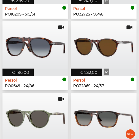
€ 236,00
€ 248,00
P
Persol
Persol
PO1020S - 515/31
PO3272S - 95/48
€ 196,00
€ 232,00
P
Persol
Persol
PO0649 - 24/86
PO3286S - 24/57