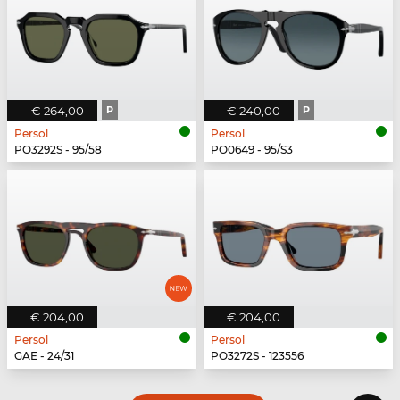
€ 264,00
P
€ 240,00
P
Persol
Persol
PO3292S - 95/58
PO0649 - 95/S3
€ 204,00
€ 204,00
Persol
Persol
GAE - 24/31
PO3272S - 123556