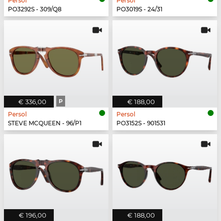
Persol
Persol
PO3292S - 309/Q8
PO3019S - 24/31
€ 336,00
P
€ 188,00
Persol
Persol
STEVE MCQUEEN - 96/P1
PO3152S - 901531
€ 196,00
€ 188,00