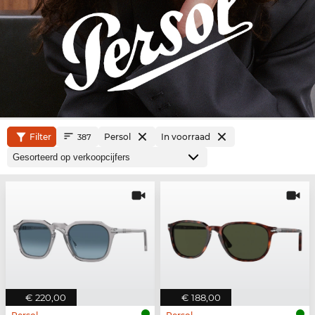
Filter
Persol
In voorraad
387
€ 220,00
€ 188,00