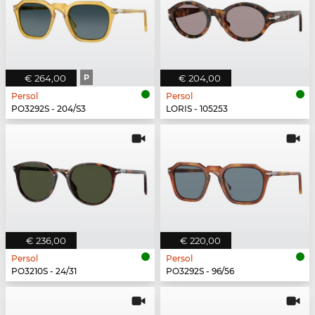
€ 264,00
P
€ 204,00
Persol
Persol
PO3292S - 204/S3
LORIS - 105253
€ 236,00
€ 220,00
Persol
Persol
PO3210S - 24/31
PO3292S - 96/56