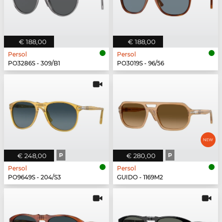
€ 188,00
€ 188,00
Persol
Persol
PO3286S - 309/B1
PO3019S - 96/56
€ 248,00
P
€ 280,00
P
Persol
Persol
PO9649S - 204/S3
GUIDO - 1169M2