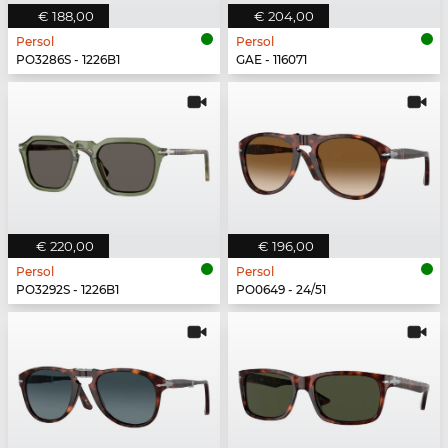
€ 188,00
€ 204,00
Persol
Persol
PO3286S - 1226B1
GAE - 116071
€ 220,00
€ 196,00
Persol
Persol
PO3292S - 1226B1
PO0649 - 24/51