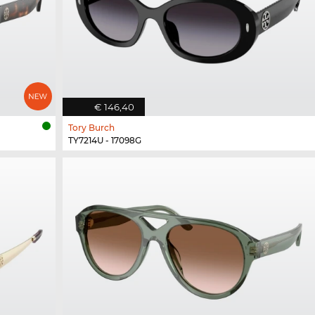
€ 146,40
Tory Burch
TY7214U - 17098G