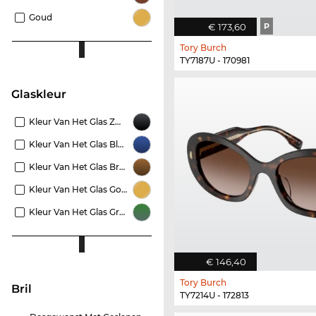
Goud
€ 173,60
P
Tory Burch
TY7187U - 170981
Glaskleur
Kleur Van Het Glas Zwart
Kleur Van Het Glas Blauw
Kleur Van Het Glas Bruin
Kleur Van Het Glas Goud
Kleur Van Het Glas Groen
€ 146,40
Tory Burch
Bril
TY7214U - 172813