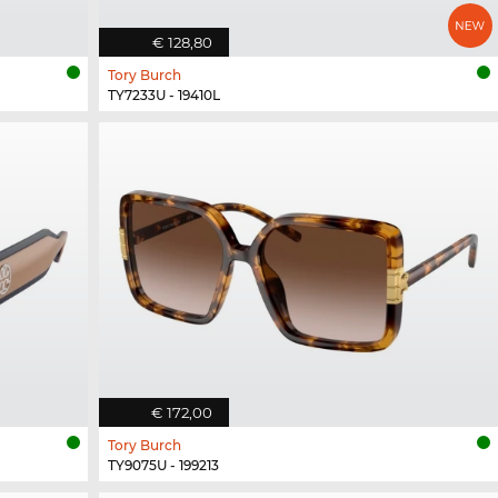
€ 128,80
Tory Burch
TY7233U - 19410L
€ 172,00
Tory Burch
TY9075U - 199213