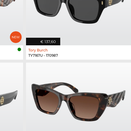
€ 137,60
Tory Burch
TY7167U - 170987