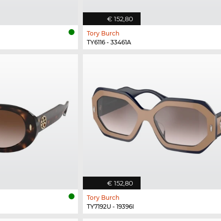
€ 152,80
Tory Burch
TY6116 - 33461A
€ 152,80
Tory Burch
TY7192U - 19396I