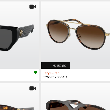
€ 152,80
Tory Burch
TY6089 - 330413