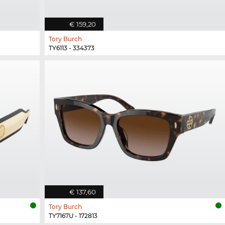
€ 159,20
Tory Burch
TY6113 - 334373
€ 137,60
Tory Burch
TY7167U - 172813