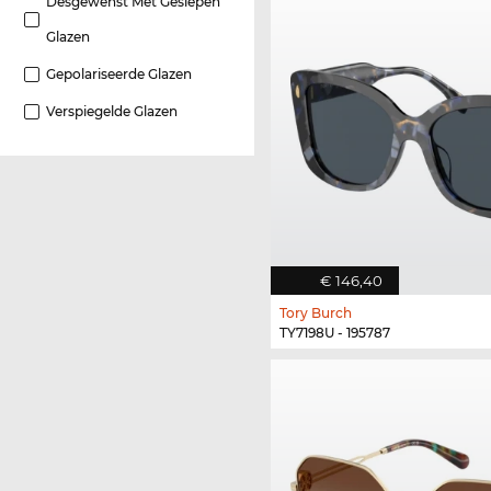
Desgewenst Met Geslepen
Glazen
Gepolariseerde Glazen
Verspiegelde Glazen
€ 146,40
Tory Burch
TY7198U - 195787