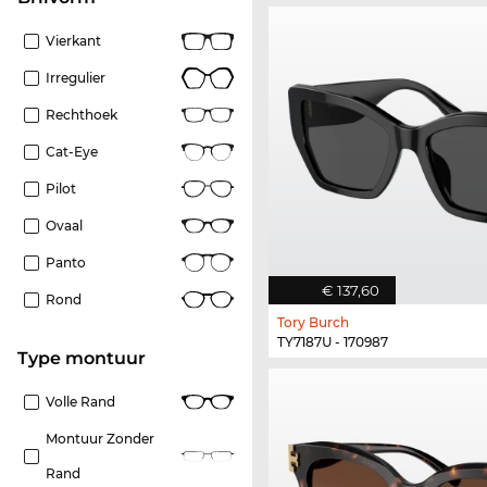
Vierkant
Irregulier
Rechthoek
Cat-Eye
Pilot
Ovaal
Panto
€ 137,60
Rond
Tory Burch
TY7187U - 170987
Type montuur
Volle Rand
Montuur Zonder
Rand