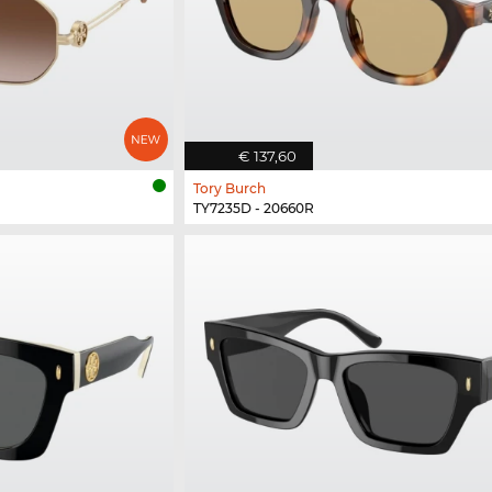
€ 137,60
Tory Burch
TY7235D - 20660R