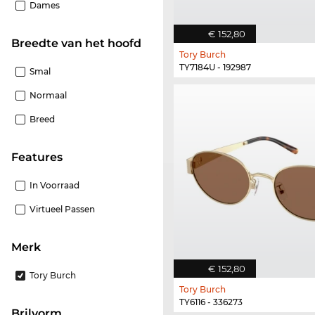
Dames
€ 152,80
Breedte van het hoofd
Tory Burch
TY7184U - 192987
Smal
Normaal
Breed
features
In Voorraad
Virtueel Passen
Merk
€ 152,80
Tory Burch
Tory Burch
TY6116 - 336273
Brilvorm