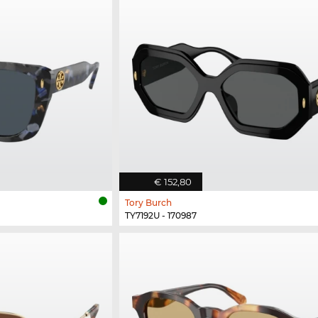
€ 152,80
Tory Burch
TY7192U - 170987