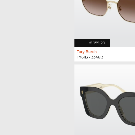
€ 159,20
Tory Burch
TY6113 - 334613