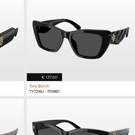
€ 137,60
Tory Burch
TY7216U - 170987