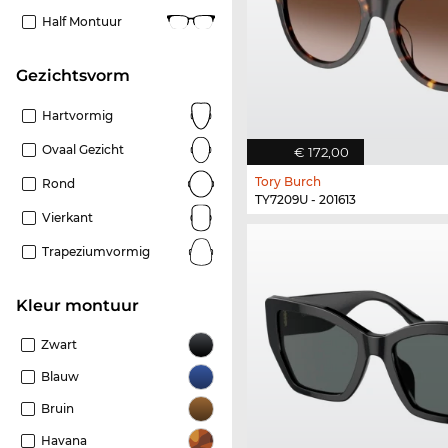
Half Montuur
Gezichtsvorm
Hartvormig
Ovaal Gezicht
€ 172,00
Tory Burch
Rond
TY7209U - 201613
Vierkant
Trapeziumvormig
Kleur montuur
Zwart
Blauw
Bruin
Havana