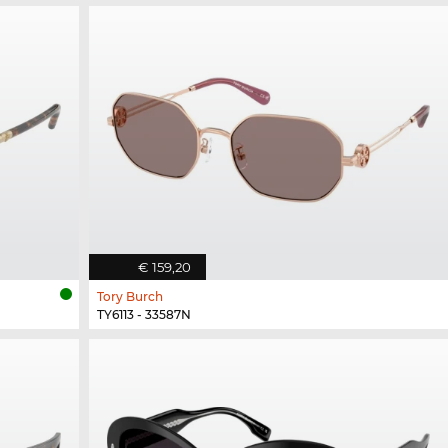
€ 159,20
Tory Burch
TY6113 - 33587N