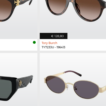
€ 128,80
Tory Burch
TY7233U - 196413