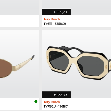
€ 159,20
Tory Burch
TY6111 - 3358G9
€ 152,80
Tory Burch
TY7192U - 196187