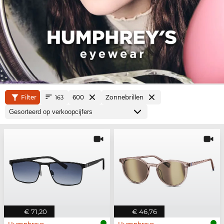
Filter
600
Zonnebrillen
163
€ 71,20
€ 46,76