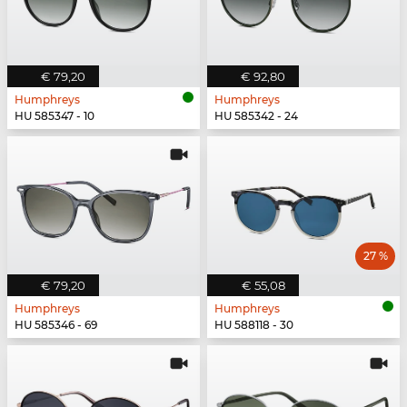
€ 79,20
€ 92,80
Humphreys
Humphreys
HU 585347 - 10
HU 585342 - 24
27 %
€ 79,20
€ 55,08
Humphreys
Humphreys
HU 585346 - 69
HU 588118 - 30