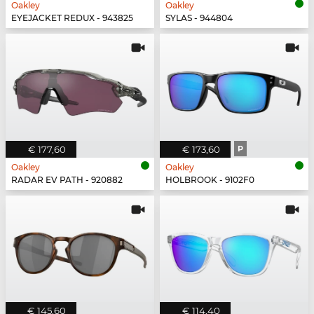
Oakley
Oakley
EYEJACKET REDUX - 943825
SYLAS - 944804
€ 177,60
€ 173,60
P
Oakley
Oakley
RADAR EV PATH - 920882
HOLBROOK - 9102F0
€ 145,60
€ 114,40