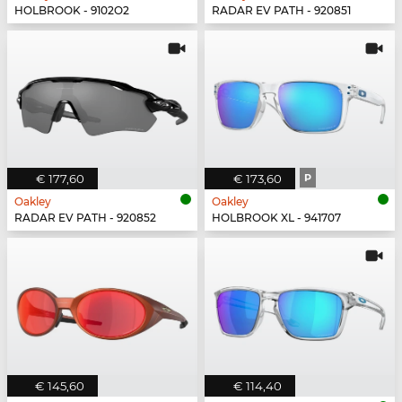
HOLBROOK - 9102O2
RADAR EV PATH - 920851
€ 177,60
€ 173,60
P
Oakley
Oakley
RADAR EV PATH - 920852
HOLBROOK XL - 941707
€ 145,60
€ 114,40