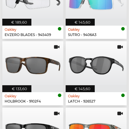
€ 189,60
€ 145,60
Oakley
Oakley
EVZERO BLADES - 945409
SUTRO - 9406A3
€ 133,60
€ 145,60
Oakley
Oakley
HOLBROOK - 9102F4
LATCH - 926527