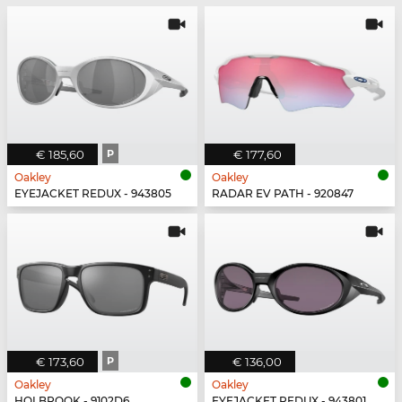
€ 185,60
P
€ 177,60
Oakley
Oakley
EYEJACKET REDUX - 943805
RADAR EV PATH - 920847
€ 173,60
P
€ 136,00
Oakley
Oakley
HOLBROOK - 9102D6
EYEJACKET REDUX - 943801