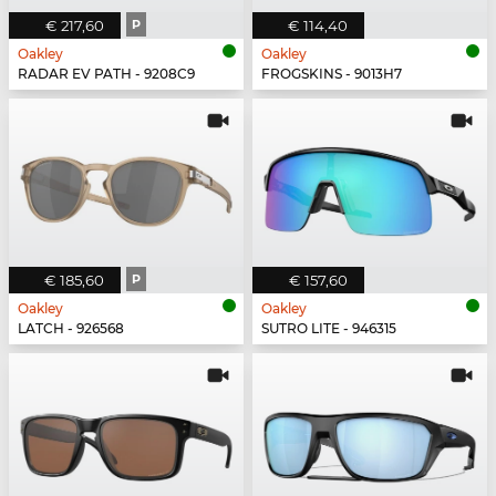
€ 217,60
P
€ 114,40
Oakley
Oakley
RADAR EV PATH - 9208C9
FROGSKINS - 9013H7
€ 185,60
P
€ 157,60
Oakley
Oakley
LATCH - 926568
SUTRO LITE - 946315