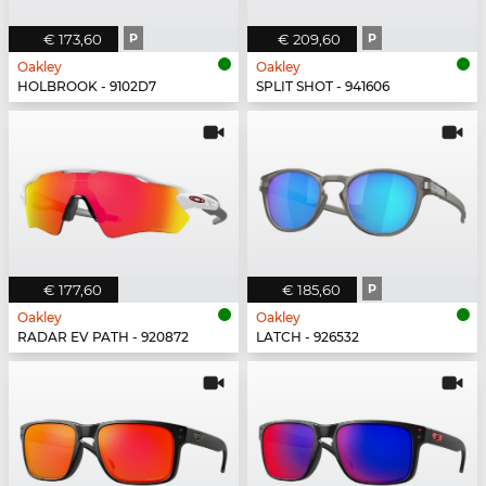
€ 173,60
P
€ 209,60
P
Oakley
Oakley
HOLBROOK - 9102D7
SPLIT SHOT - 941606
€ 177,60
€ 185,60
P
Oakley
Oakley
RADAR EV PATH - 920872
LATCH - 926532