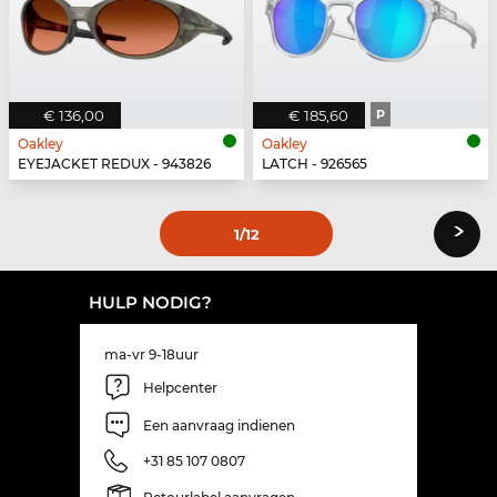
€ 136,00
€ 185,60
P
Oakley
Oakley
EYEJACKET REDUX - 943826
LATCH - 926565
›
1
/12
HULP NODIG?
ma-vr 9-18uur
Helpcenter
Een aanvraag indienen
+31 85 107 0807