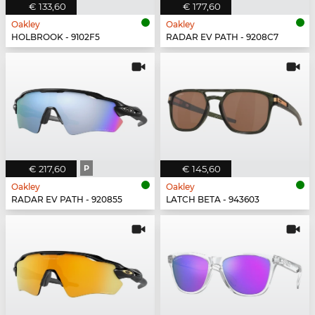
€ 133,60
€ 177,60
Oakley
Oakley
HOLBROOK - 9102F5
RADAR EV PATH - 9208C7
€ 217,60
P
€ 145,60
Oakley
Oakley
RADAR EV PATH - 920855
LATCH BETA - 943603