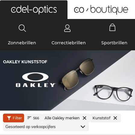
0
Zonnebrillen
Correctiebrillen
Sportbrillen
OAKLEY KUNSTSTOF
Filter
Alle Oakley merken
Kunststof
566