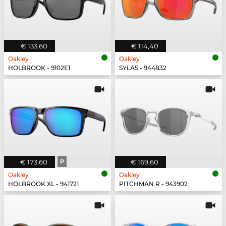
€ 133,60
€ 114,40
Oakley
Oakley
HOLBROOK - 9102E1
SYLAS - 944832
€ 173,60
P
€ 169,60
Oakley
Oakley
HOLBROOK XL - 941721
PITCHMAN R - 943902