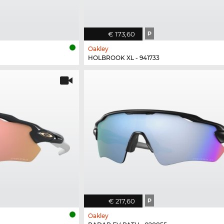
€ 173,60
P
Oakley
HOLBROOK XL - 941733
€ 217,60
P
Oakley