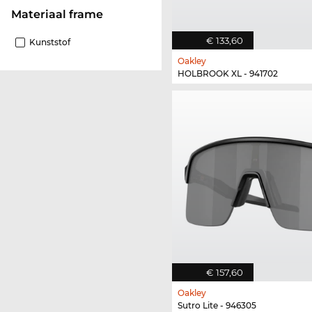
Materiaal frame
€ 133,60
Kunststof
Oakley
HOLBROOK XL - 941702
€ 157,60
Oakley
Sutro Lite - 946305