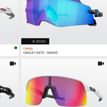
€ 257,60
Oakley
OAKLEY KATO - 945503