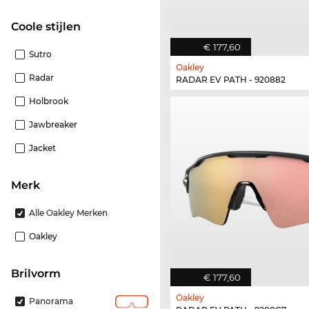
Coole stijlen
€ 177,60
Sutro
Oakley
Radar
RADAR EV PATH - 920882
Holbrook
Jawbreaker
Jacket
Merk
Alle Oakley Merken
Oakley
Brilvorm
€ 177,60
Oakley
Panorama