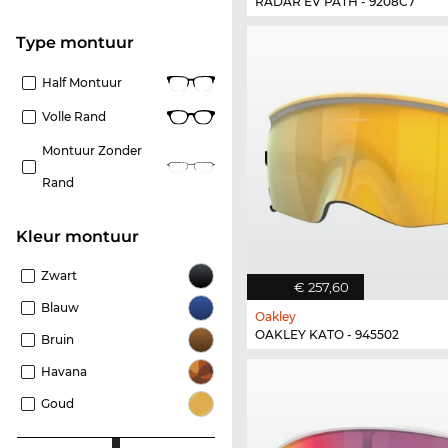
RADAR EV PATH - 9208C7
Type montuur
Half Montuur
Volle Rand
Montuur Zonder
Rand
Kleur montuur
Zwart
€ 257,60
Blauw
Oakley
OAKLEY KATO - 945502
Bruin
Havana
Goud