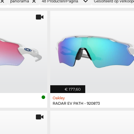
panorama
€ 177,60
Oakley
RADAR EV PATH - 920873