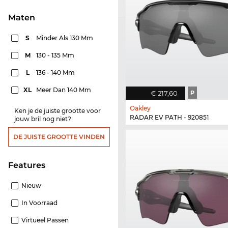
Maten
S
Minder Als 130 Mm
M
130 - 135 Mm
L
136 - 140 Mm
XL
Meer Dan 140 Mm
€ 217,60
P
Oakley
Ken je de juiste grootte voor
RADAR EV PATH - 920851
jouw bril nog niet?
DE JUISTE GROOTTE VINDEN
features
Nieuw
In Voorraad
Virtueel Passen