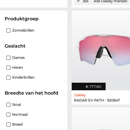
Alle Oakley merken
366
Produktgroep
Zonnebrillen
Geslacht
Dames
Heren
Kinderbrillen
€ 177,60
Breedte van het hoofd
Oakley
RADAR EV PATH - 920847
Smal
Normaal
Breed