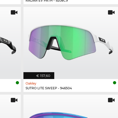
RADAR EV PATH - 9208C9
€ 157,60
Oakley
SUTRO LITE SWEEP - 946504