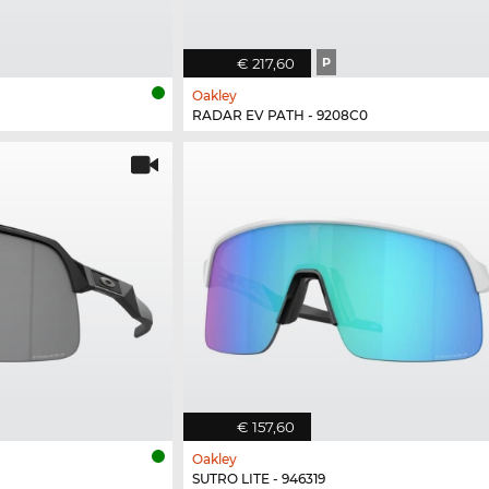
€ 217,60
P
Oakley
RADAR EV PATH - 9208C0
€ 157,60
Oakley
SUTRO LITE - 946319