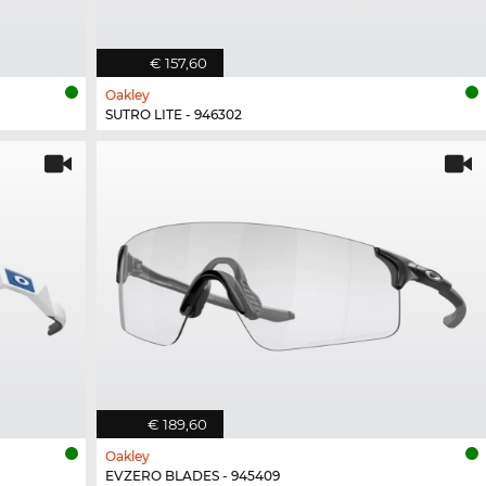
€ 157,60
Oakley
SUTRO LITE - 946302
€ 189,60
Oakley
EVZERO BLADES - 945409