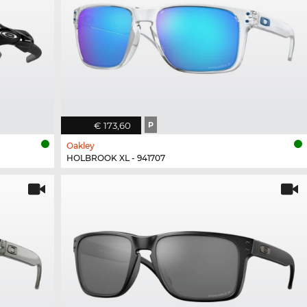
€ 173,60
P
Oakley
HOLBROOK XL - 941707