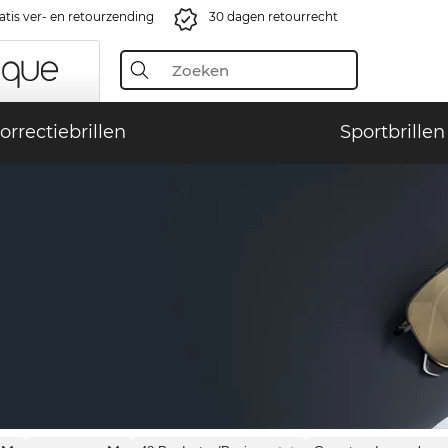
atis ver- en retourzending
30 dagen retourrecht
orrectiebrillen
Sportbrillen