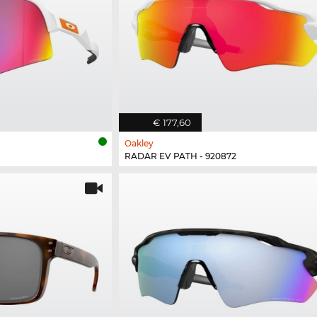
€ 177,60
Oakley
RADAR EV PATH - 920872