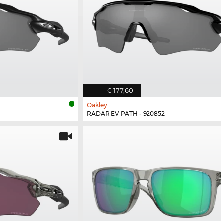
€ 177,60
Oakley
RADAR EV PATH - 920852