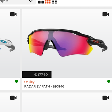
€ 177,60
Oakley
RADAR EV PATH - 920846