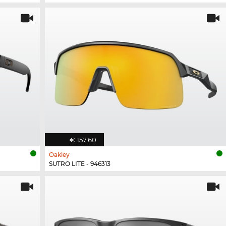
€ 157,60
Oakley
SUTRO LITE - 946313