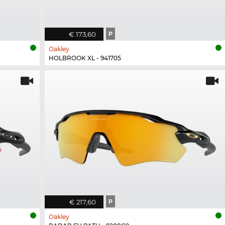
€ 173,60
P
Oakley
HOLBROOK XL - 941705
€ 217,60
P
Oakley