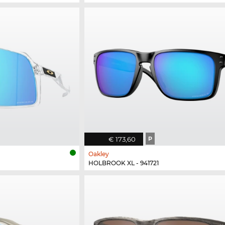
€ 173,60
P
Oakley
HOLBROOK XL - 941721