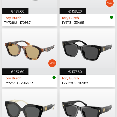
€ 137,60
€ 159,20
Tory Burch
Tory Burch
TY7216U - 170987
TY6113 - 334613
€ 137,60
€ 137,60
Tory Burch
Tory Burch
TY7235D - 20660R
TY7167U - 170987