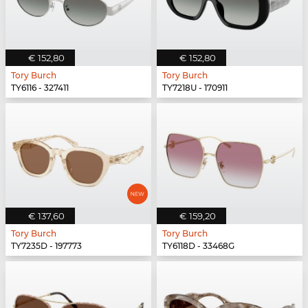
€ 152,80
€ 152,80
Tory Burch
Tory Burch
TY6116 - 327411
TY7218U - 170911
€ 137,60
€ 159,20
Tory Burch
Tory Burch
TY7235D - 197773
TY6118D - 33468G