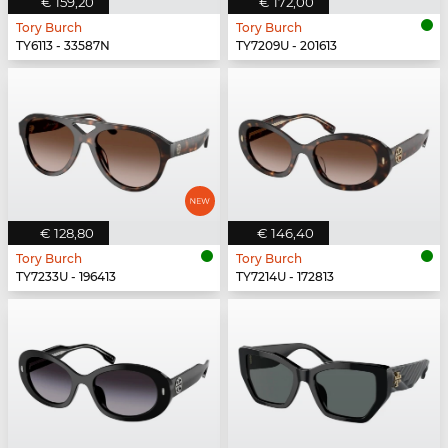
€ 159,20
€ 172,00
Tory Burch
Tory Burch
TY6113 - 33587N
TY7209U - 201613
€ 128,80
€ 146,40
Tory Burch
Tory Burch
TY7233U - 196413
TY7214U - 172813