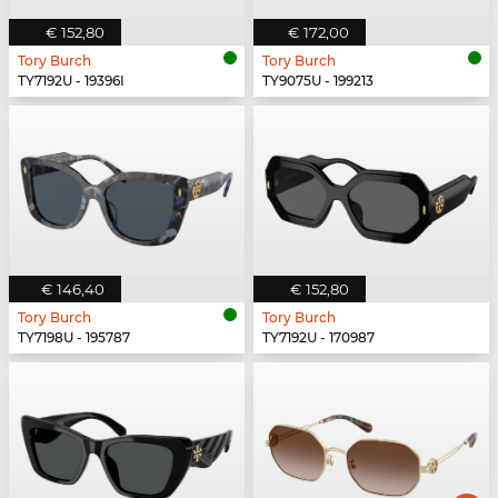
€ 152,80
€ 172,00
Tory Burch
Tory Burch
TY7192U - 19396I
TY9075U - 199213
€ 146,40
€ 152,80
Tory Burch
Tory Burch
TY7198U - 195787
TY7192U - 170987