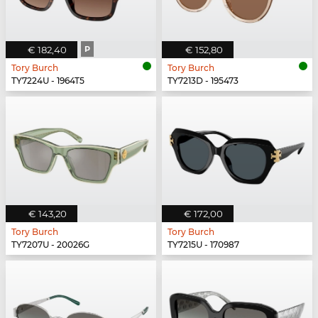
€ 182,40
P
€ 152,80
Tory Burch
Tory Burch
TY7224U - 1964T5
TY7213D - 195473
€ 143,20
€ 172,00
Tory Burch
Tory Burch
TY7207U - 20026G
TY7215U - 170987