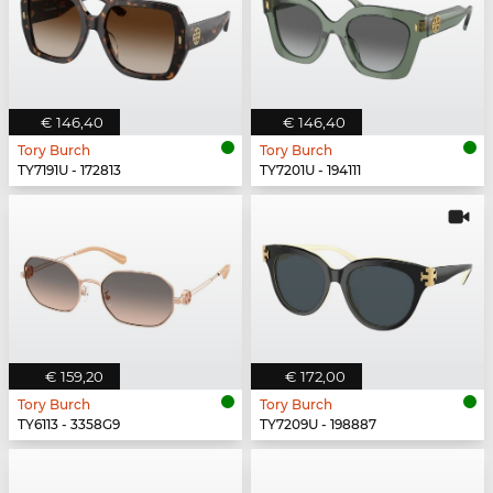
€ 146,40
€ 146,40
Tory Burch
Tory Burch
TY7191U - 172813
TY7201U - 194111
€ 159,20
€ 172,00
Tory Burch
Tory Burch
TY6113 - 3358G9
TY7209U - 198887