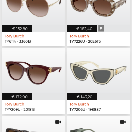
€ 152,80
€ 182,40
P
Tory Burch
Tory Burch
TY6114 - 336013
TY7226U - 2026T5
€ 172,00
€ 143,20
Tory Burch
Tory Burch
TY7209U - 201813
TY7206U - 198887