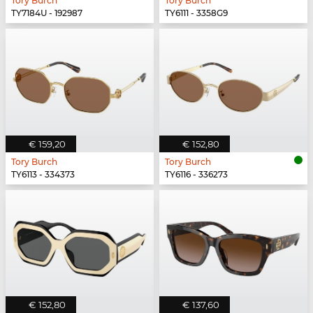
Tory Burch
Tory Burch
TY7184U - 192987
TY6111 - 3358G9
€ 159,20
€ 152,80
Tory Burch
Tory Burch
TY6113 - 334373
TY6116 - 336273
€ 152,80
€ 137,60