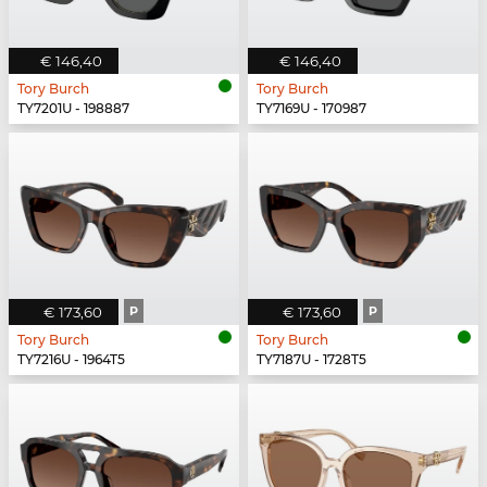
€ 146,40
€ 146,40
Tory Burch
Tory Burch
TY7201U - 198887
TY7169U - 170987
€ 173,60
P
€ 173,60
P
Tory Burch
Tory Burch
TY7216U - 1964T5
TY7187U - 1728T5