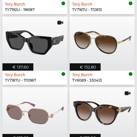
Tory Burch
Tory Burch
TY7192U - 196187
TY7167U - 172813
€ 137,60
€ 152,80
Tory Burch
Tory Burch
TY7187U - 170987
TY6089 - 330413