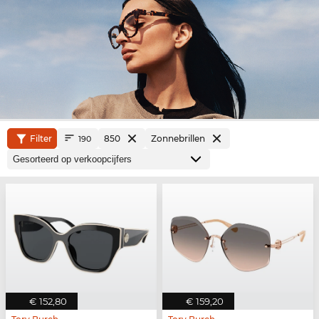
Filter
850
Zonnebrillen
190
€ 152,80
€ 159,20