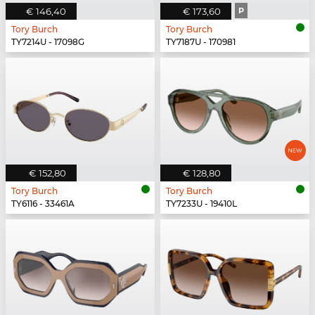
€ 146,40
€ 173,60
P
Tory Burch
Tory Burch
TY7214U - 17098G
TY7187U - 170981
€ 152,80
€ 128,80
Tory Burch
Tory Burch
TY6116 - 33461A
TY7233U - 19410L