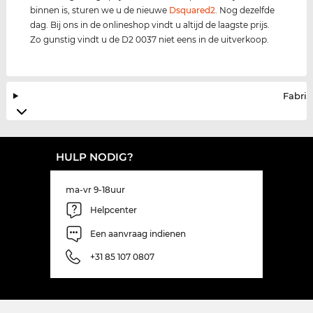
binnen is, sturen we u de nieuwe
Dsquared2
. Nog dezelfde
dag. Bij ons in de onlineshop vindt u altijd de laagste prijs.
Zo gunstig vindt u de D2 0037 niet eens in de uitverkoop.
Fabrik
HULP NODIG?
ma-vr 9-18uur
Helpcenter
Een aanvraag indienen
+31 85 107 0807