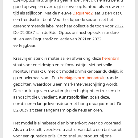
Edel-Optics natuurlijk als geen ander. Met dit sieraad bent u
goed op weg en overtuigt u zowel op kantoor als in uw vrije
tijd als stijlicoon. Met de nieuwe
Dsquared2
laat u zien dat u
een trendsetter bent. Voor het lopende seizoen zet het
gerenommeerde label met haar collectie de toon voor 2022.
De D2 0037 is in de Edel-Optics onlineshop ook in andere
stijlen van Dsquared2 collectie van 2021 en 2022
verkrijgbaar.
Krasvrij en sterk in materiaal en afwerking: deze
herenbril
staat voor edel design en zelfbewustzijn. Met het
volle
montuur
maakt u met dit model onmiskenbaar duidelijk: ik
ga er helemaal voor. Een
hoekige vorm benadrukt
ronde
gezichten, waardoor u een markante verschijning wordt.
Deze brillen geven uw uiterlijk een highlight en trekken de
aandacht die u verdient.
Kunststof
brillen
, zoals deze,
combineren lange levensduur met hoog draagcomfort. De
D2 0037 zit zeer aangenaam op de neus en oren.
Het model is al nabesteld en binnenkort weer op voorraad.
Als u nu bestelt, verzekerd u zich ervan dat u een bril koopt
voor een gunstige prijs. En zo snel uw product bij ons