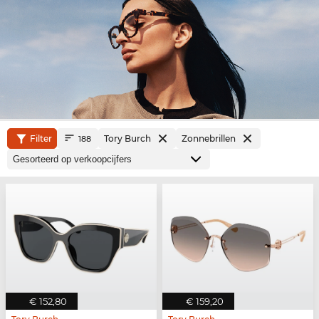
Filter
Tory Burch
Zonnebrillen
188
€ 152,80
€ 159,20