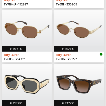
Tory Burch
Tory Burch
TY7184U - 192987
TY6111 - 3358G9
€ 159,20
€ 152,80
Tory Burch
Tory Burch
TY6113 - 334373
TY6116 - 336273
€ 152,80
€ 137,60