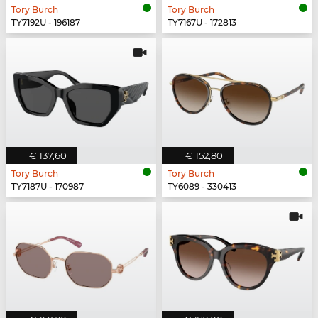
Tory Burch
Tory Burch
TY7192U - 196187
TY7167U - 172813
€ 137,60
€ 152,80
Tory Burch
Tory Burch
TY7187U - 170987
TY6089 - 330413