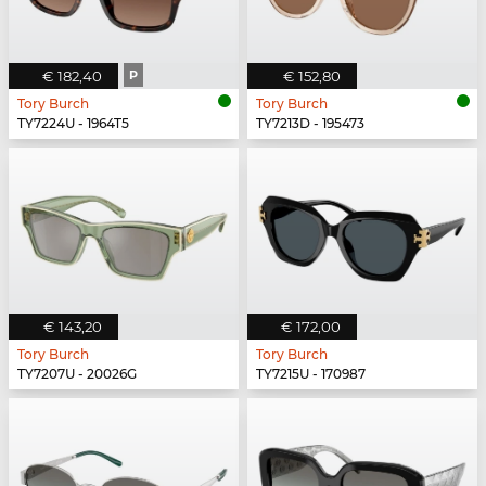
€ 182,40
P
€ 152,80
Tory Burch
Tory Burch
TY7224U - 1964T5
TY7213D - 195473
€ 143,20
€ 172,00
Tory Burch
Tory Burch
TY7207U - 20026G
TY7215U - 170987