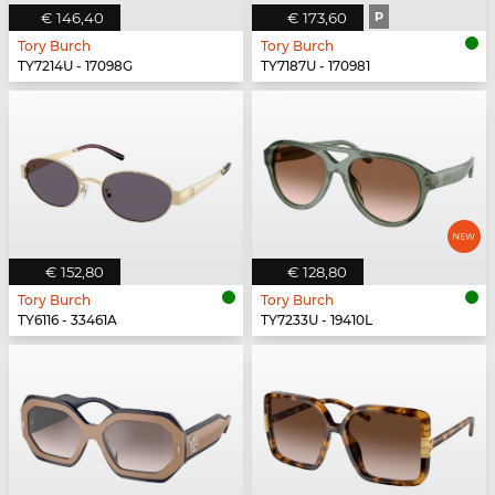
€ 146,40
€ 173,60
P
Tory Burch
Tory Burch
TY7214U - 17098G
TY7187U - 170981
€ 152,80
€ 128,80
Tory Burch
Tory Burch
TY6116 - 33461A
TY7233U - 19410L