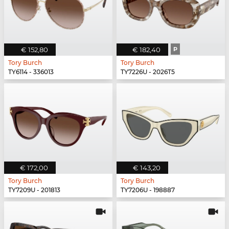
€ 152,80
€ 182,40
P
Tory Burch
Tory Burch
TY6114 - 336013
TY7226U - 2026T5
€ 172,00
€ 143,20
Tory Burch
Tory Burch
TY7209U - 201813
TY7206U - 198887