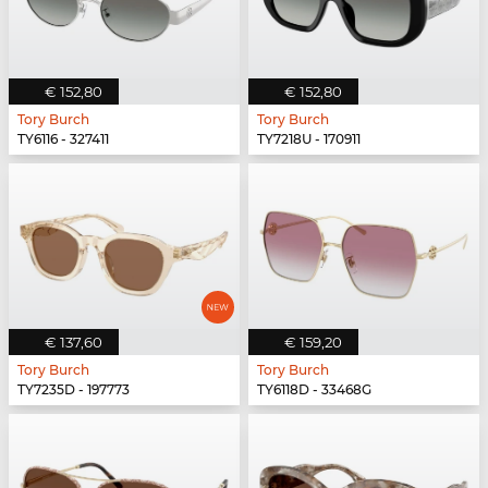
€ 152,80
€ 152,80
Tory Burch
Tory Burch
TY6116 - 327411
TY7218U - 170911
€ 137,60
€ 159,20
Tory Burch
Tory Burch
TY7235D - 197773
TY6118D - 33468G