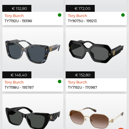
€ 152,80
€ 172,00
Tory Burch
Tory Burch
TY7192U - 19396I
TY9075U - 199213
€ 146,40
€ 152,80
Tory Burch
Tory Burch
TY7198U - 195787
TY7192U - 170987