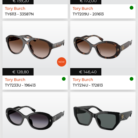
€ 159,20
€ 172,00
Tory Burch
Tory Burch
TY6113 - 33587N
TY7209U - 201613
€ 128,80
€ 146,40
Tory Burch
Tory Burch
TY7233U - 196413
TY7214U - 172813