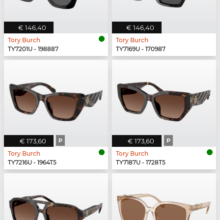
€ 146,40
€ 146,40
Tory Burch
Tory Burch
TY7201U - 198887
TY7169U - 170987
€ 173,60
P
€ 173,60
P
Tory Burch
Tory Burch
TY7216U - 1964T5
TY7187U - 1728T5