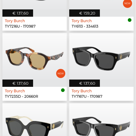
€ 137,60
€ 159,20
Tory Burch
Tory Burch
TY7216U - 170987
TY6113 - 334613
€ 137,60
€ 137,60
Tory Burch
Tory Burch
TY7235D - 20660R
TY7167U - 170987