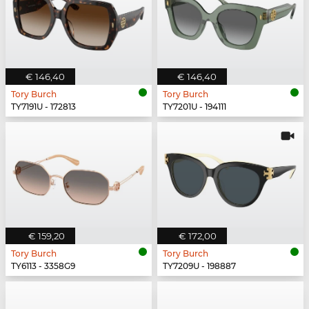
€ 146,40
€ 146,40
Tory Burch
Tory Burch
TY7191U - 172813
TY7201U - 194111
€ 159,20
€ 172,00
Tory Burch
Tory Burch
TY6113 - 3358G9
TY7209U - 198887